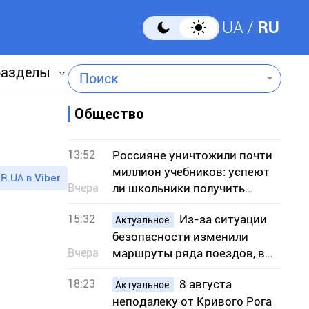
UA
RU
разделы
Поиск
Общество
13:52
Россияне уничтожили почти
миллион учебников: успеют
R.UA в
Viber
Вчера
ли школьники получить
книги к учебному году
15:32
Из-за ситуации
Актуальное
безопасности изменили
Вчера
маршруты ряда поездов, в
частности сообщением с
18:23
8 августа
Кривым Рогом
Актуальное
неподалеку от Кривого Рога