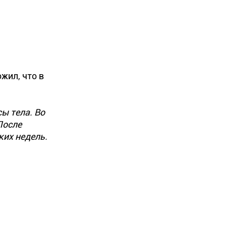
жил, что в
ы тела. Во
После
ьких недель.