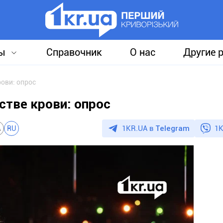
ы
Справочник
О нас
Другие 
ови: опрос
стве крови: опрос
1KR.UA в
Telegram
1K
A
RU