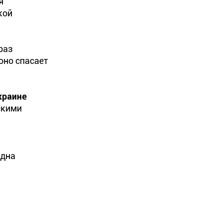
я
кой
раз
оно спасает
краине
скими
одна