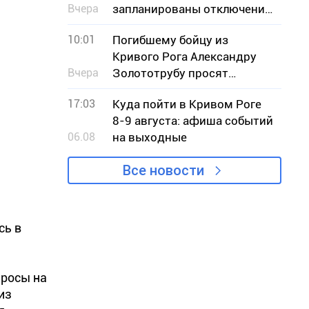
Вчера
запланированы отключения
света – адреса
10:01
Погибшему бойцу из
Кривого Рога Александру
Вчера
Золототрубу просят
присвоить звание Героя
17:03
Куда пойти в Кривом Роге
Украины
8-9 августа: афиша событий
06.08
на выходные
Все новости
сь в
просы на
из