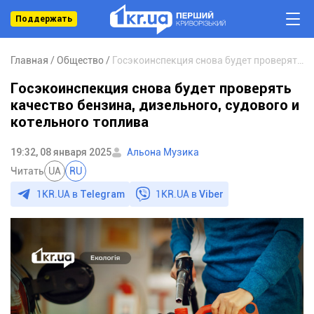
Поддержать
Главная
Общество
Госэкоинспекция снова будет проверять качество бензина, дизельного, судового и котельного топлива
Госэкоинспекция снова будет проверять
качество бензина, дизельного, судового и
котельного топлива
19:32, 08 января 2025
Альона Музика
Читать
UA
RU
1KR.UA в
Telegram
1KR.UA в
Viber