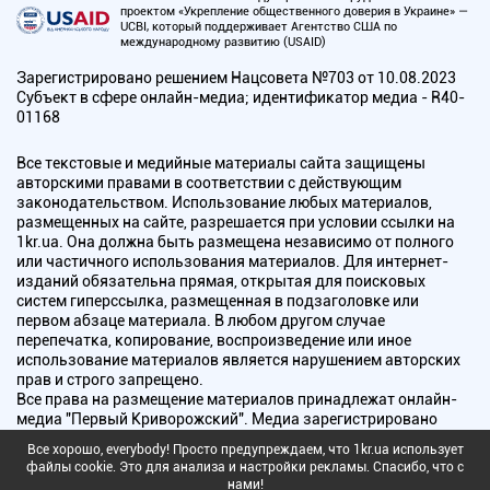
проектом «Укрепление общественного доверия в Украине» —
UCBI, который поддерживает Агентство США по
международному развитию (USAID)
Зарегистрировано решением Нацсовета №703 от 10.08.2023
Субъект в сфере онлайн-медиа; идентификатор медиа - R40-
01168
Все текстовые и медийные материалы сайта защищены
авторскими правами в соответствии с действующим
законодательством. Использование любых материалов,
размещенных на сайте, разрешается при условии ссылки на
1kr.ua. Она должна быть размещена независимо от полного
или частичного использования материалов. Для интернет-
изданий обязательна прямая, открытая для поисковых
систем гиперссылка, размещенная в подзаголовке или
первом абзаце материала. В любом другом случае
перепечатка, копирование, воспроизведение или иное
использование материалов является нарушением авторских
прав и строго запрещено.
Все права на размещение материалов принадлежат онлайн-
медиа "Первый Криворожский". Медиа зарегистрировано
Национальным советом Украины по вопросам телевидения и
Все хорошо, everybody! Просто предупреждаем, что 1kr.ua использует
радиовещания.
файлы cookie. Это для анализа и настройки рекламы. Спасибо, что с
нами!