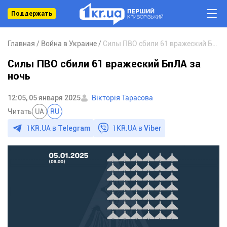
Поддержать
Главная
Война в Украине
Силы ПВО сбили 61 вражеский БпЛА за ночь
Силы ПВО сбили 61 вражеский БпЛА за
ночь
12:05, 05 января 2025
Вікторія Тарасова
Читать
UA
RU
1KR.UA в
Telegram
1KR.UA в
Viber