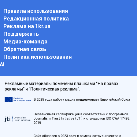
Правила использования
Редакционная политика
Реклама на 1kr.ua
Поддержать
Медиа-команда
Обратная связь
Политика использования
АI
Рекламные материалы помечены плашками "На правах
рекламы" и "Политическая реклама".
В 2025 году работу медиа поддерживает Европейский Союз
Независимая сертификация в соответствии с программой
Journalism Trust Initiative (JTI) и стандартов ISO CWA 17493:
2019
Сайт обновлен в 2023 году в рамках сотрудничества с