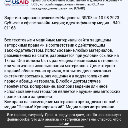
проектом «Укрепление общественного доверия в Украине» —
UCBI, который поддерживает Агентство США по
международному развитию (USAID)
Зарегистрировано решением Нацсовета №703 от 10.08.2023
Субъект в сфере онлайн-медиа; идентификатор медиа - R40-
01168
Все текстовые и медийные материалы сайта защищены
авторскими правами в соответствии с действующим
законодательством. Использование любых материалов,
размещенных на сайте, разрешается при условии ссылки на
1kr.ua. Она должна быть размещена независимо от полного
или частичного использования материалов. Для интернет-
изданий обязательна прямая, открытая для поисковых
систем гиперссылка, размещенная в подзаголовке или
первом абзаце материала. В любом другом случае
перепечатка, копирование, воспроизведение или иное
использование материалов является нарушением авторских
прав и строго запрещено.
Все права на размещение материалов принадлежат онлайн-
медиа "Первый Криворожский". Медиа зарегистрировано
Национальным советом Украины по вопросам телевидения и
Все хорошо, everybody! Просто предупреждаем, что 1kr.ua использует
радиовещания.
файлы cookie. Это для анализа и настройки рекламы. Спасибо, что с
нами!