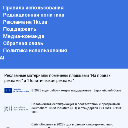
Правила использования
Редакционная политика
Реклама на 1kr.ua
Поддержать
Медиа-команда
Обратная связь
Политика использования
АI
Рекламные материалы помечены плашками "На правах
рекламы" и "Политическая реклама".
В 2025 году работу медиа поддерживает Европейский Союз
Независимая сертификация в соответствии с программой
Journalism Trust Initiative (JTI) и стандартов ISO CWA 17493:
2019
Сайт обновлен в 2023 году в рамках сотрудничества с