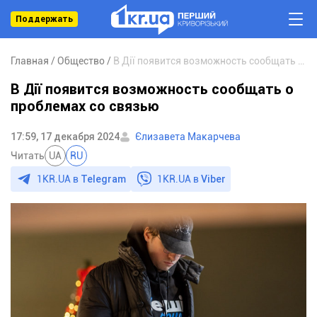
Поддержать
Главная
Общество
В Дії появится возможность сообщать о проблемах со связью
В Дії появится возможность сообщать о
проблемах со связью
17:59, 17 декабря 2024
Єлизавета Макарчева
Читать
UA
RU
1KR.UA в
Telegram
1KR.UA в
Viber