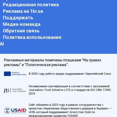
Редакционная политика
Реклама на 1kr.ua
Поддержать
Медиа-команда
Обратная связь
Политика использования
АI
Рекламные материалы помечены плашками "На правах
рекламы" и "Политическая реклама".
В 2025 году работу медиа поддерживает Европейский Союз
Независимая сертификация в соответствии с программой
Journalism Trust Initiative (JTI) и стандартов ISO CWA 17493:
2019
Сайт обновлен в 2023 году в рамках сотрудничества с
проектом «Укрепление общественного доверия в Украине» —
UCBI, который поддерживает Агентство США по
международному развитию (USAID)