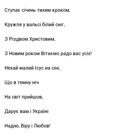
Ступає січень тихим кроком,
Кружля у вальсі білий сніг,
З Різдвом Христовим,
З Новим роком Вітаємо радо вас усіх!
Нехай малий Ісус на сіні,
Що в темну ніч
На світ прийшов,
Дарує вам і Україні
Надію, Віру і Любов!