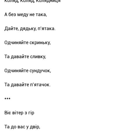
Коляд, Коляд, Колядниця
А без меду не така,
Дайте, дядьку, п’ятака.
Одчиняйте скриньку,
Та давайте сливку,
Одчиняйте сундучок,
Та давайте п’ятачок.
***
Віє вітер з гір
Та до вас у двір,