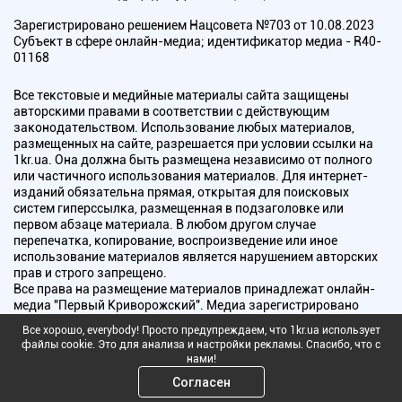
Зарегистрировано решением Нацсовета №703 от 10.08.2023
Субъект в сфере онлайн-медиа; идентификатор медиа - R40-
01168
Все текстовые и медийные материалы сайта защищены
авторскими правами в соответствии с действующим
законодательством. Использование любых материалов,
размещенных на сайте, разрешается при условии ссылки на
1kr.ua. Она должна быть размещена независимо от полного
или частичного использования материалов. Для интернет-
изданий обязательна прямая, открытая для поисковых
систем гиперссылка, размещенная в подзаголовке или
первом абзаце материала. В любом другом случае
перепечатка, копирование, воспроизведение или иное
использование материалов является нарушением авторских
прав и строго запрещено.
Все права на размещение материалов принадлежат онлайн-
медиа "Первый Криворожский". Медиа зарегистрировано
Национальным советом Украины по вопросам телевидения и
Все хорошо, everybody! Просто предупреждаем, что 1kr.ua использует
радиовещания.
файлы cookie. Это для анализа и настройки рекламы. Спасибо, что с
нами!
Copyright © 2010 - 2026 Все права защищены
Согласен