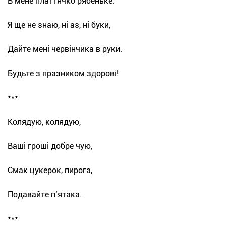
В мене платтячко рябеньке.
Я ще не знаю, ні аз, ні буки,
Дайте мені червінчика в руки.
Будьте з празником здорові!
***
Колядую, колядую,
Вашi грошi добре чую,
Смак цукерок, пирога,
Подавайте п’ятака.
***