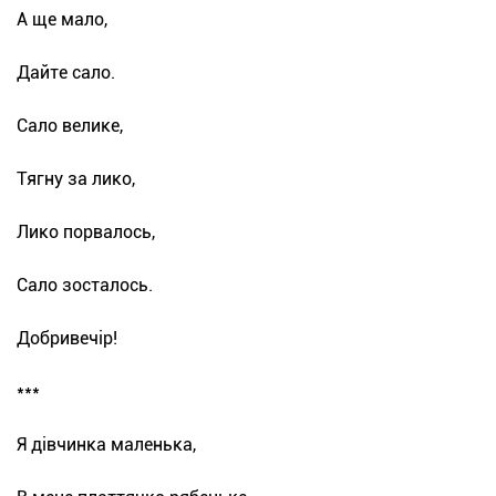
А ще мало,
Дайте сало.
Сало велике,
Тягну за лико,
Лико порвалось,
Сало зосталось.
Добривечір!
***
Я дівчинка маленька,