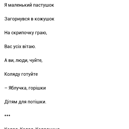
Я маленький пастушок
Загорнувся в кожушок
На скрипочку граю,
Вас усіх вітаю.
А ви, люди, чуйте,
Коляду готуйте
– Яблучка, горішки
Дітям для потішки.
***