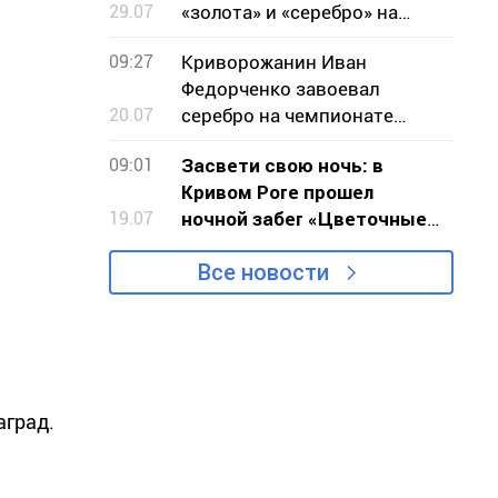
29.07
«золота» и «серебро» на
чемпионате мира по
09:27
Криворожанин Иван
стрельбе
Федорченко завоевал
20.07
серебро на чемпионате
мира по бодибилдингу
09:01
Засвети свою ночь: в
Кривом Роге прошел
19.07
ночной забег «Цветочные
часы»
Все новости
аград.