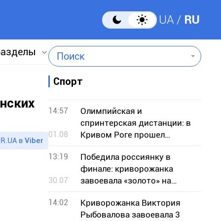
UA
RU
разделы
Поиск
Спорт
инских
14:57
Олимпийская и
спринтерская дистанции: в
01.08
Кривом Роге прошел
R.UA в
Viber
чемпионат по кроссовому
13:19
Победила россиянку в
триатлону
финале: криворожанка
30.07
завоевала «золото» на
чемпионате Европы по
14:02
Криворожанка Виктория
борьбе
Рыбовалова завоевала 3