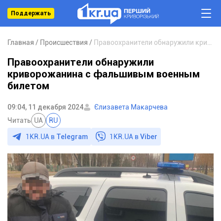
Поддержать
Главная
Происшествия
Правоохранители обнаружили криворожанина с фальшивым военным билетом
Правоохранители обнаружили
криворожанина с фальшивым военным
билетом
09:04, 11 декабря 2024
Єлизавета Макарчева
Читать
UA
RU
1KR.UA в
Telegram
1KR.UA в
Viber