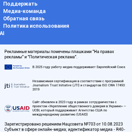
Поддержать
Медиа-команда
Обратная связь
Политика использования
АI
Рекламные материалы помечены плашками "На правах
рекламы" и "Политическая реклама".
В 2025 году работу медиа поддерживает Европейский Союз
Независимая сертификация в соответствии с программой
Journalism Trust Initiative (JTI) и стандартов ISO CWA 17493:
2019
Сайт обновлен в 2023 году в рамках сотрудничества с
проектом «Укрепление общественного доверия в Украине» —
UCBI, который поддерживает Агентство США по
международному развитию (USAID)
Зарегистрировано решением Нацсовета №703 от 10.08.2023
Субъект в сфере онлайн-медиа; идентификатор медиа - R40-