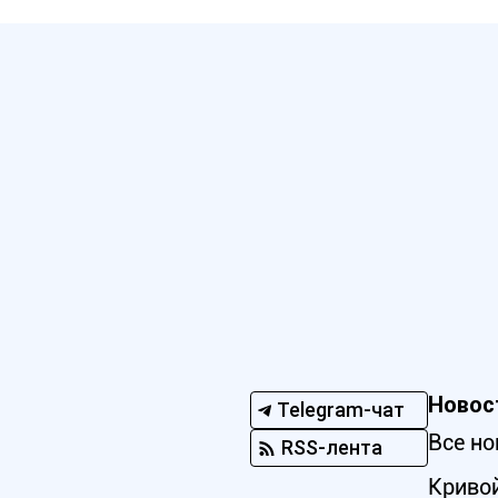
Новос
Telegram-чат
Все но
RSS-лента
Кривой