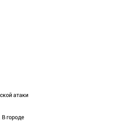
еской атаки
 В городе