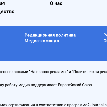
ия
О нас
ество
Редакционная политика
Р
Медиа-команда
О
ены плашками "На правах рекламы" и "Политическая рек
оду работу медиа поддерживает Европейский Союз
ая сертификация в соответствии с программой Journalism Tr