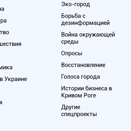
Эко-город
на
Борьба с
ура
дезинформацией
тво
Война окружающей
среды
шествия
Опросы
Восстановление
мика
Голоса города
в Украине
Истории бизнеса в
Кривом Роге
я
Другие
спецпроекты