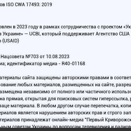
ов ISO CWA 17493: 2019
овлен в 2023 году в рамках сотрудничества с проектом «У
в Украине» — UCBI, который поддерживает Агентство СШ
 (USAID)
Нацсовета №703 от 10.08.2023
иа; идентификатор медиа - R40-01168
материалы сайта защищены авторскими правами в соотве
ование любых материалов, размещенных на сайте, разреш
 размещена независимо от полного или частичного исполь
на прямая, открытая для поисковых систем гиперссылка,
заце материала. В любом другом случае перепечатка, коп
ериалов является нарушением авторских прав и строго за
атериалов принадлежат онлайн-медиа "Первый Криворожск
ьным советом Украины по вопросам телевидения и радио