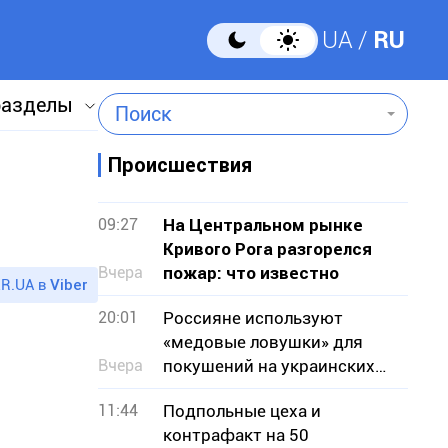
UA
RU
разделы
Поиск
Происшествия
09:27
На Центральном рынке
Кривого Рога разгорелся
Вчера
пожар: что известно
R.UA в
Viber
20:01
Россияне используют
«медовые ловушки» для
Вчера
покушений на украинских
военных — СБУ
11:44
Подпольные цеха и
контрафакт на 50