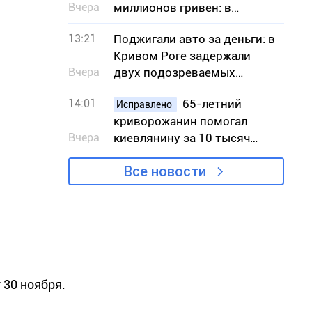
Вчера
миллионов гривен: в
Кривом Роге будут судить
13:21
Поджигали авто за деньги: в
13 человек
Кривом Роге задержали
Вчера
двух подозреваемых
исполнительниц
14:01
65-летний
Исправлено
криворожанин помогал
Вчера
киевлянину за 10 тысяч
долларов незаконно
Все новости
попасть в Словакию
 30 ноября.