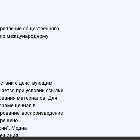
крепление общественного
А по международному
тствии с действующим
ается при условии ссылки
зования материалов. Для
 размещенная в
ирование, воспроизведение
прещено.
ий". Медиа
вещания.