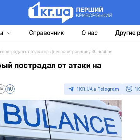
ы
Справочник
О нас
Другие 
й пострадал от атаки на Днепропетровщину 30 ноября
ый пострадал от атаки на
1KR.UA в
Telegram
1K
UA
RU