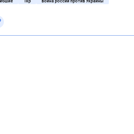
гибшие
1кр
война россии против Украины