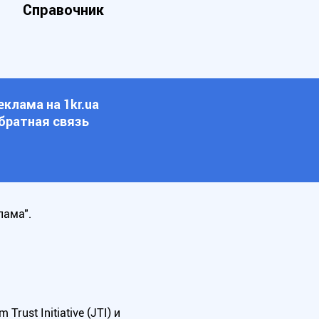
Справочник
еклама на 1kr.ua
братная связь
лама".
ust Initiative (JTI) и