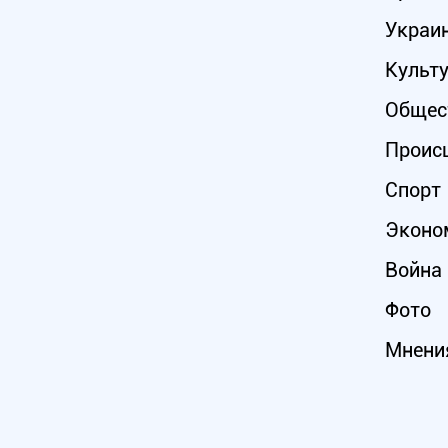
Украи
Культ
Общес
Проис
Спорт
Эконо
Война 
Фото
Мнени