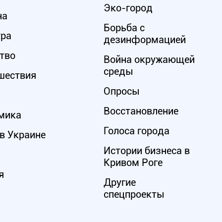
Эко-город
на
Борьба с
ура
дезинформацией
тво
Война окружающей
среды
шествия
Опросы
Восстановление
мика
Голоса города
в Украине
Истории бизнеса в
Кривом Роге
я
Другие
спецпроекты