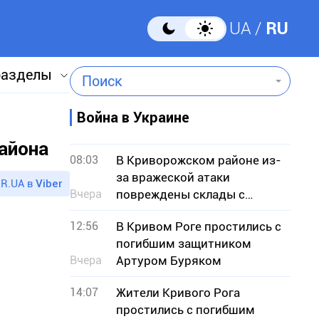
UA
RU
разделы
Поиск
Война в Украине
айона
08:03
В Криворожском районе из-
за вражеской атаки
R.UA в
Viber
Вчера
повреждены склады с
зерном
12:56
В Кривом Роге простились с
погибшим защитником
Вчера
Артуром Буряком
14:07
Жители Кривого Рога
простились с погибшим