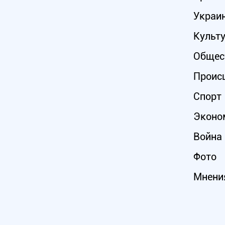
Украи
Культ
Общес
Проис
Спорт
Эконо
Война 
Фото
Мнени