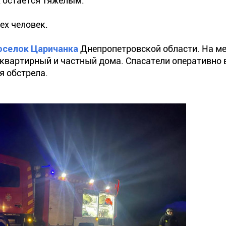
х остается тяжелым.
ех человек.
оселок Царичанка
Днепропетровской области. На ме
оквартирный и частный дома. Спасатели оперативно 
я обстрела.