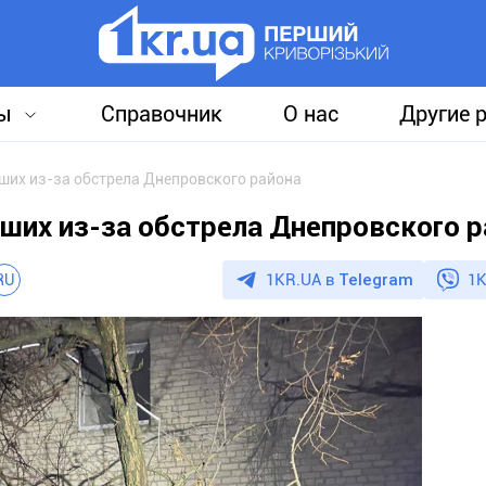
ы
Справочник
О нас
Другие 
ших из-за обстрела Днепровского района
ших из-за обстрела Днепровского р
1KR.UA в
Telegram
1K
RU