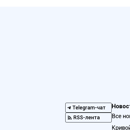
Новос
Telegram-чат
Все но
RSS-лента
Кривой