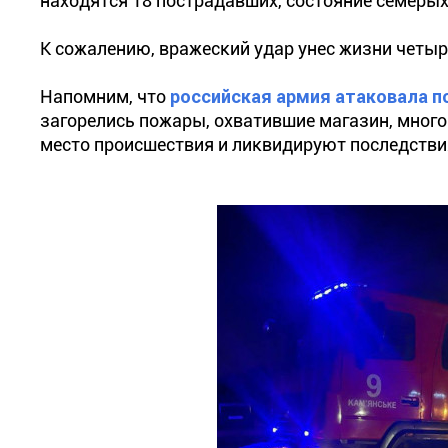
находятся 18 пострадавших, состояние семеры
К сожалению, вражеский удар унес жизни четыр
Напомним, что
российская армия атаковала п
загорелись пожары, охватившие магазин, мног
место происшествия и ликвидируют последстви