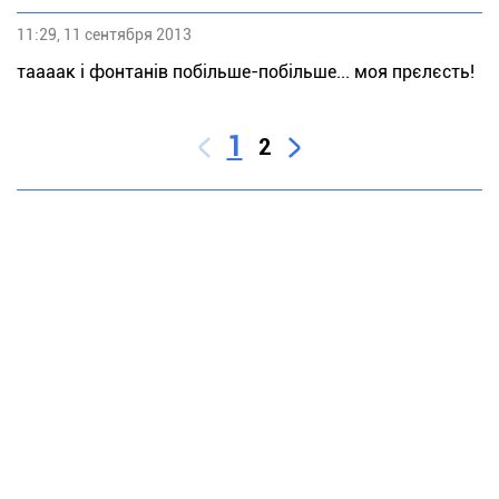
11:29, 11 сентября 2013
таааак і фонтанів побільше-побільше... моя прєлєсть!
1
2