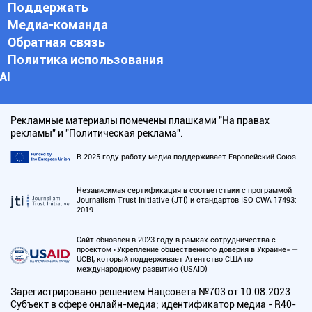
Поддержать
Медиа-команда
Обратная связь
Политика использования
АI
Рекламные материалы помечены плашками "На правах
рекламы" и "Политическая реклама".
В 2025 году работу медиа поддерживает Европейский Союз
Независимая сертификация в соответствии с программой
Journalism Trust Initiative (JTI) и стандартов ISO CWA 17493:
2019
Сайт обновлен в 2023 году в рамках сотрудничества с
проектом «Укрепление общественного доверия в Украине» —
UCBI, который поддерживает Агентство США по
международному развитию (USAID)
Зарегистрировано решением Нацсовета №703 от 10.08.2023
Субъект в сфере онлайн-медиа; идентификатор медиа - R40-