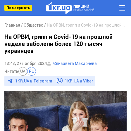
Поддержать
Главная
Общество
На ОРВИ, грипп и Covid-19 на прошлой неделе заболели более 120 тысяч украинцев
На ОРВИ, грипп и Covid-19 на прошлой
неделе заболели более 120 тысяч
украинцев
13:43, 27 ноября 2024
Єлизавета Макарчева
Читать
UA
RU
1KR.UA в
Telegram
1KR.UA в
Viber