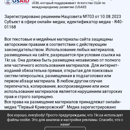
UCBI, который поддерживает Агентство США по
международному развитию (USAID)
Зарегистрировано решением Нацсовета №703 от 10.08.2023
Субъект в сфере онлайн-медиа; идентификатор медиа - R40-
01168
Все текстовые и медийные материалы сайта защищены
авторскими правами в соответствии с действующим
законодательством. Использование любых материалов,
размещенных на сайте, разрешается при условии ссылки на
1kr.ua. Она должна быть размещена независимо от полного
или частичного использования материалов. Для интернет-
изданий обязательна прямая, открытая для поисковых
систем гиперссылка, размещенная в подзаголовке или
первом абзаце материала. В любом другом случае
перепечатка, копирование, воспроизведение или иное
использование материалов является нарушением авторских
прав и строго запрещено.
Все права на размещение материалов принадлежат онлайн-
медиа "Первый Криворожский". Медиа зарегистрировано
Национальным советом Украины по вопросам телевидения и
Все хорошо, everybody! Просто предупреждаем, что 1kr.ua использует
радиовещания.
файлы cookie. Это для анализа и настройки рекламы. Спасибо, что с
нами!
Copyright © 2010 - 2026 Все права защищены