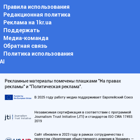
Правила использования
Редакционная политика
Реклама на 1kr.ua
Поддержать
Медиа-команда
Обратная связь
Политика использования
АI
Рекламные материалы помечены плашками "На правах
рекламы" и "Политическая реклама".
В 2025 году работу медиа поддерживает Европейский Союз
Независимая сертификация в соответствии с программой
Journalism Trust Initiative (JTI) и стандартов ISO CWA 17493:
2019
Сайт обновлен в 2023 году в рамках сотрудничества с
проектом «Укрепление общественного доверия в Украине» —