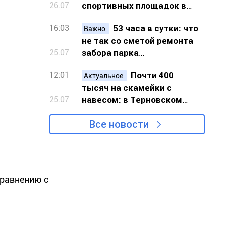
26.07
спортивных площадок в
шести локациях Кривого
16:03
53 часа в сутки: что
Рога
Важно
не так со сметой ремонта
25.07
забора парка
«Шахтёрский» в Кривом
12:01
Почти 400
Роге
Актуальное
тысяч на скамейки с
25.07
навесом: в Терновском
районе Кривого Рога
Все новости
закупят 20 новых скамеек
сравнению с