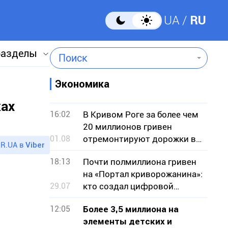
UA
RU
разделы
Поиск
Экономика
ках
16:02
В Кривом Роге за более чем
20 миллионов гривен
01.08
отремонтируют дорожки в
R.UA в
Viber
парке
18:13
Почти полмиллиона гривен
на «Портал криворожанина»:
29.07
кто создал цифровой
сервис для горожан
12:05
Более 3,5 миллиона на
элементы детских и