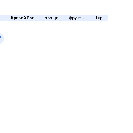
я
Кривой Рог
овощи
фрукты
1кр