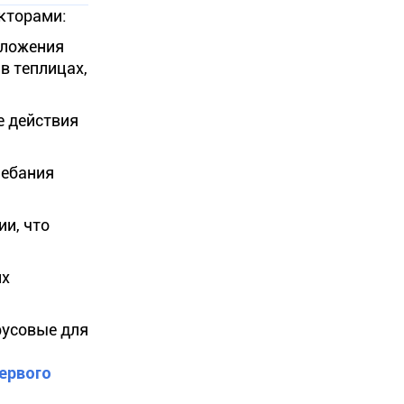
кторами:
дложения
в теплицах,
е действия
лебания
и, что
их
русовые для
Первого