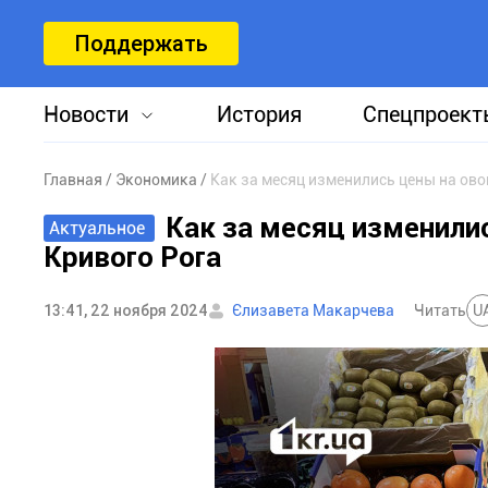
Поддержать
Новости
История
Спецпроект
Главная
Экономика
Как за месяц изменились цены на ов
Как за месяц изменили
Актуальное
Кривого Рога
13:41, 22 ноября 2024
Єлизавета Макарчева
Читать
U