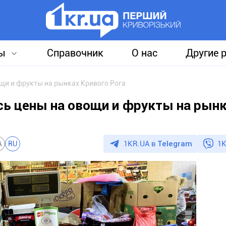
ы
Справочник
О нас
Другие 
ощи и фрукты на рынках Кривого Рога
сь цены на овощи и фрукты на рын
1KR.UA в
Telegram
1K
A
RU