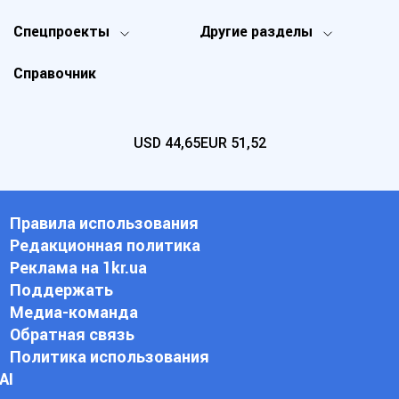
Спецпроекты
Другие разделы
Справочник
USD
44,65
EUR
51,52
Правила использования
Редакционная политика
Реклама на 1kr.ua
Поддержать
Медиа-команда
Обратная связь
Политика использования
АI