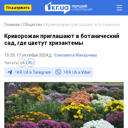
Поддержать
Главная
Общество
Криворожан приглашают в ботанический сад, где цветут хризантемы
Криворожан приглашают в ботанический
сад, где цветут хризантемы
15:29, 17 октября 2024
Єлизавета Макарчева
Читать
UA
RU
1KR.UA в
Telegram
1KR.UA в
Viber