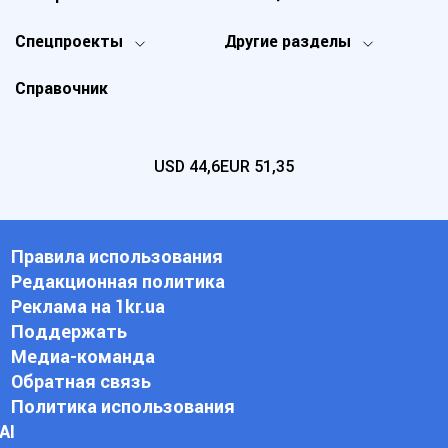
Спецпроекты
Другие разделы
Справочник
USD
44,6
EUR
51,35
Правила использования
Редакционная политика
Реклама на 1kr.ua
Поддержать
Медиа-команда
Обратная связь
Политика использования
АI