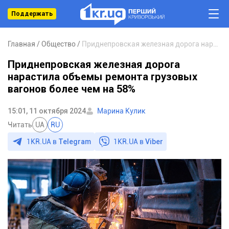
Поддержать
Главная
Общество
Приднепровская железная дорога нарастила объемы ремонта грузовых вагонов более чем на 58%
Приднепровская железная дорога
нарастила объемы ремонта грузовых
вагонов более чем на 58%
15:01, 11 октября 2024
Марина Кулик
Читать
UA
RU
1KR.UA в
Telegram
1KR.UA в
Viber