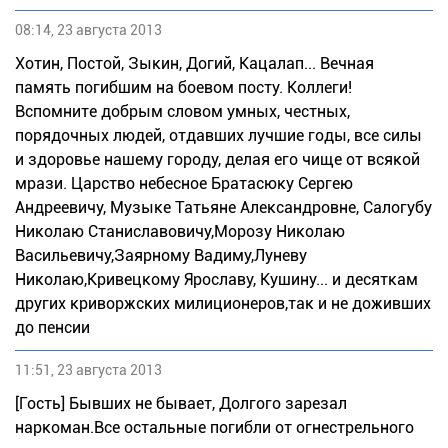
08:14, 23 августа 2013
Хотин, Постой, Зыкин, Догий, Кацалап... Вечная
память погибшим на боевом посту. Коллеги!
Вспомните добрым словом умных, честных,
порядочных людей, отдавших лучшие годы, все силы
и здоровье нашему городу, делая его чище от всякой
мрази. Царство небесное Братасюку Сергею
Андреевичу, Музыке Татьяне Александровне, Салогубу
Николаю Станиславовичу,Морозу Николаю
Васильевичу,Заярному Вадиму,Луневу
Николаю,Кривецкому Ярославу, Кушину... и десяткам
других криворжских милиционеров,так и не доживших
до пенсии
11:51, 23 августа 2013
[Гость] Бывших не бывает, Долгого зарезал
наркоман.Все остальные погибли от огнестрельного