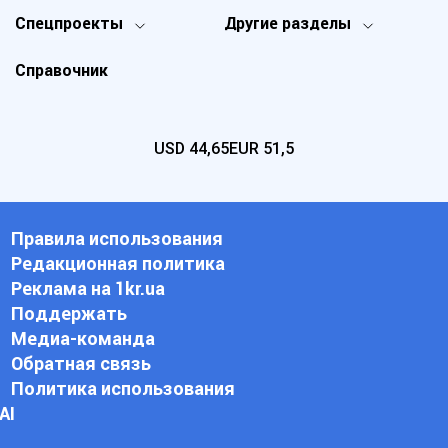
Спецпроекты
Другие разделы
Справочник
USD
44,65
EUR
51,5
Правила использования
Редакционная политика
Реклама на 1kr.ua
Поддержать
Медиа-команда
Обратная связь
Политика использования
АI