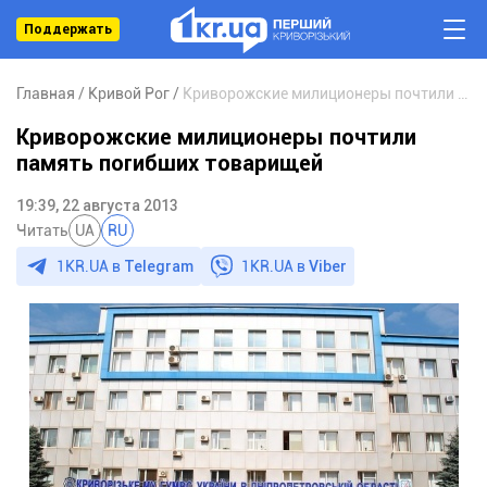
Поддержать
Главная
Кривой Рог
Криворожские милиционеры почтили память погибших товарищей
Криворожские милиционеры почтили
память погибших товарищей
19:39, 22 августа 2013
Читать
UA
RU
1KR.UA в
Telegram
1KR.UA в
Viber