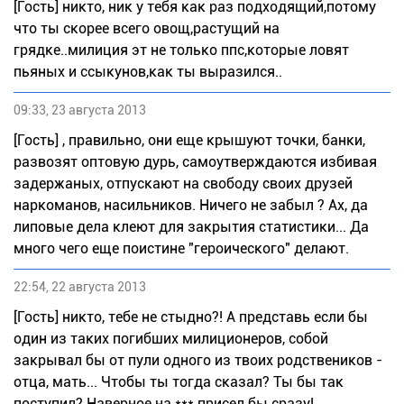
[Гость] никто, ник у тебя как раз подходящий,потому
что ты скорее всего овощ,растущий на
грядке..милиция эт не только ппс,которые ловят
пьяных и ссыкунов,как ты выразился..
09:33, 23 августа 2013
[Гость] , правильно, они еще крышуют точки, банки,
развозят оптовую дурь, самоутверждаются избивая
задержаных, отпускают на свободу своих друзей
наркоманов, насильников. Ничего не забыл ? Ах, да
липовые дела клеют для закрытия статистики... Да
много чего еще поистине "героического" делают.
22:54, 22 августа 2013
[Гость] никто, тебе не стыдно?! А представь если бы
один из таких погибших милиционеров, собой
закрывал бы от пули одного из твоих родствеников -
отца, мать... Чтобы ты тогда сказал? Ты бы так
поступил? Наверное на *** присел бы сразу!