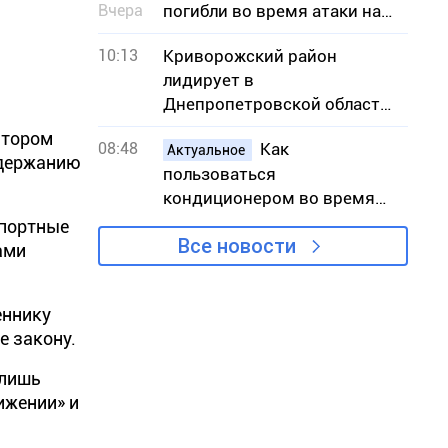
Вчера
погибли во время атаки на
АЗС
10:13
Криворожский район
лидирует в
Днепропетровской области
по количеству пожаров в
атором
08:48
Как
экосистемах
Актуальное
одержанию
пользоваться
кондиционером во время
жары, чтобы снизить риск
спортные
Все новости
вынужденных отключений
ами
света
еннику
е закону.
 лишь
ижении» и