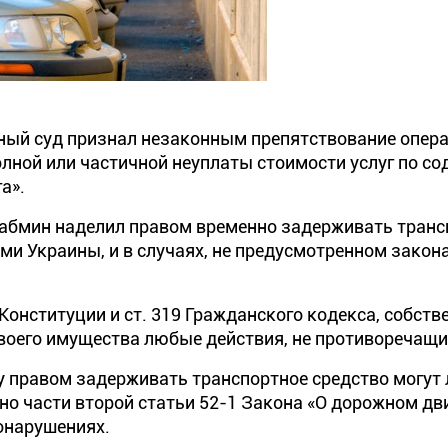
ый суд признал незаконным препятствование опер
олной или частичной неуплаты стоимости услуг по с
а».
 Кабмин наделил правом временно задерживать тран
ами Украины, и в случаях, не предусмотренном закон
1 Конституции и ст. 319 Гражданского кодекса, собств
воего имущества любые действия, не противоречащи
у правом задерживать транспортное средство могут
о части второй статьи 52-1 Закона «О дорожном дв
онарушениях.