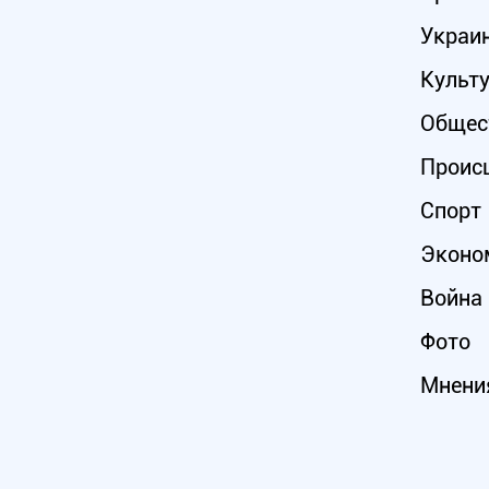
Украи
Культ
Общес
Проис
Спорт
Эконо
Война 
Фото
Мнени