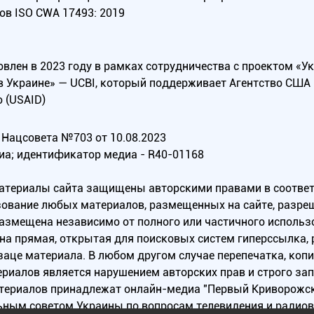
ов ISO CWA 17493: 2019
овлен в 2023 году в рамках сотрудничества с проектом «У
в Украине» — UCBI, который поддерживает Агентство СШ
 (USAID)
Нацсовета №703 от 10.08.2023
иа; идентификатор медиа - R40-01168
материалы сайта защищены авторскими правами в соотве
ование любых материалов, размещенных на сайте, разреш
 размещена независимо от полного или частичного исполь
на прямая, открытая для поисковых систем гиперссылка,
заце материала. В любом другом случае перепечатка, коп
ериалов является нарушением авторских прав и строго за
атериалов принадлежат онлайн-медиа "Первый Криворожск
ьным советом Украины по вопросам телевидения и радио