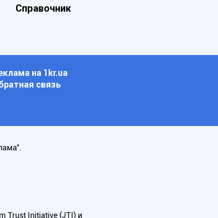
Справочник
еклама на 1kr.ua
братная связь
лама".
ust Initiative (JTI) и