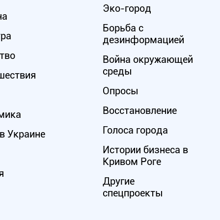
Эко-город
на
Борьба с
ура
дезинформацией
тво
Война окружающей
среды
шествия
Опросы
Восстановление
мика
Голоса города
в Украине
Истории бизнеса в
Кривом Роге
я
Другие
спецпроекты