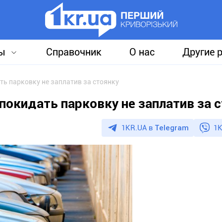
ы
Справочник
О нас
Другие 
ь парковку не заплатив за стоянку
покидать парковку не заплатив за 
1KR.UA в
Telegram
1K