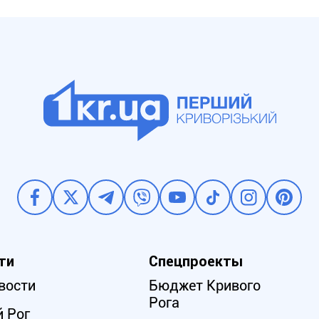
ти
Спецпроекты
вости
Бюджет Кривого
Рога
 Рог