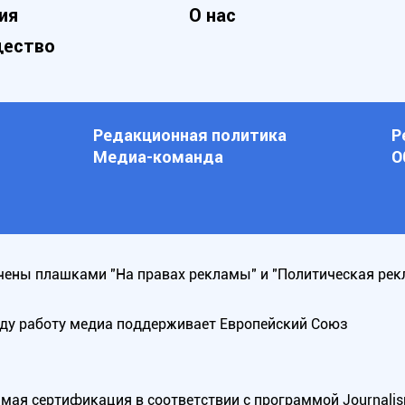
ия
О нас
ество
Редакционная политика
Р
Медиа-команда
О
ены плашками "На правах рекламы" и "Политическая рек
оду работу медиа поддерживает Европейский Союз
ая сертификация в соответствии с программой Journalism Tr