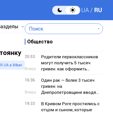
UA
RU
разделы
Поиск
Общество
стоянку
20:53
Родители первоклассников
могут получить 5 тысяч
R.UA в
Viber
Вчера
гривен: как оформить
«Пакет школьника»
16:36
Один рак — более 3 тысяч
гривен: на
Вчера
Днепропетровщине вводят
запрет на отлов
19:33
В Кривом Роге простились с
отцом и сыном, которые