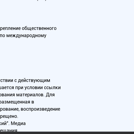
крепление общественного
А по международному
тствии с действующим
ается при условии ссылки
зования материалов. Для
 размещенная в
ирование, воспроизведение
прещено.
ий". Медиа
вещания.