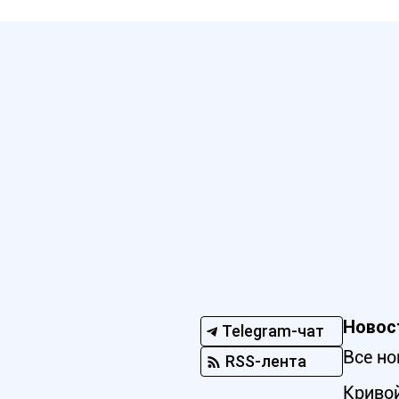
Новос
Telegram-чат
Все но
RSS-лента
Кривой