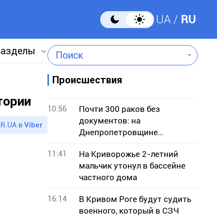
UA
RU
разделы
Поиск
Происшествия
тории
10:56
Почти 300 раков без
документов: на
R.UA в
Viber
Днепропетровщине
разоблачили незаконную
11:41
На Криворожье 2-летний
продажу
мальчик утонул в бассейне
частного дома
16:14
В Кривом Роге будут судить
военного, который в СЗЧ