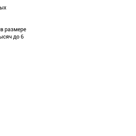
ных
 в размере
ысяч до 6