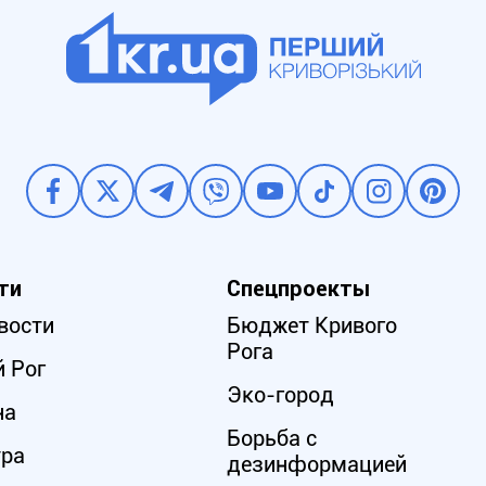
ти
Спецпроекты
вости
Бюджет Кривого
Рога
 Рог
Эко-город
на
Борьба с
ура
дезинформацией