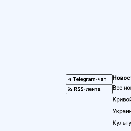
Новос
Telegram-чат
Все но
RSS-лента
Кривой
Украи
Культ