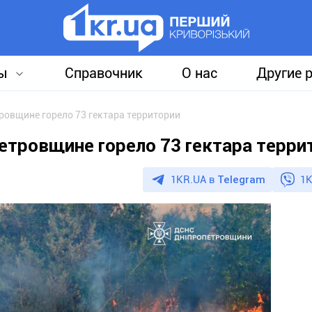
ы
Справочник
О нас
Другие 
ровщине горело 73 гектара территории
етровщине горело 73 гектара терри
1KR.UA в
Telegram
1K