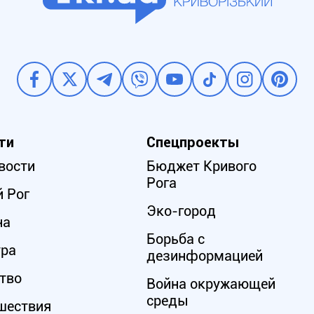
ти
Спецпроекты
вости
Бюджет Кривого
Рога
 Рог
Эко-город
на
Борьба с
ура
дезинформацией
тво
Война окружающей
среды
шествия