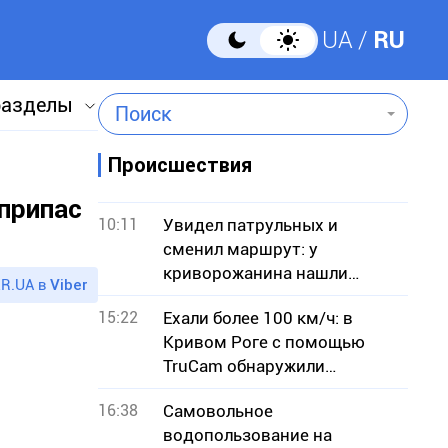
UA
RU
разделы
Поиск
Происшествия
припас
10:11
Увидел патрульных и
сменил маршрут: у
криворожанина нашли
R.UA в
Viber
вероятные наркотики
15:22
Ехали более 100 км/ч: в
Кривом Роге с помощью
TruCam обнаружили
водителей-нарушителей
16:38
Самовольное
водопользование на