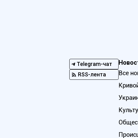
Новос
Telegram-чат
Все но
RSS-лента
Кривой
Украи
Культ
Общес
Проис