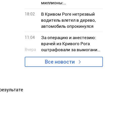
миллионы:
эксруководителю КП с
18:02
В Кривом Роге нетрезвый
Днепропетровщины
водитель влетел в дерево,
объявили подозрение
автомобиль опрокинулся
11:04
За операцию и анестезию:
врачей из Кривого Рога
Вчера
оштрафовали за вымогание
денег у пациента
Все новости
 результате