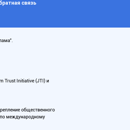
братная связь
лама".
ust Initiative (JTI) и
крепление общественного
А по международному