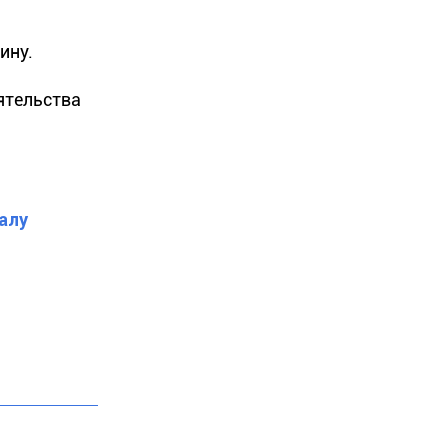
ину.
ятельства
алу