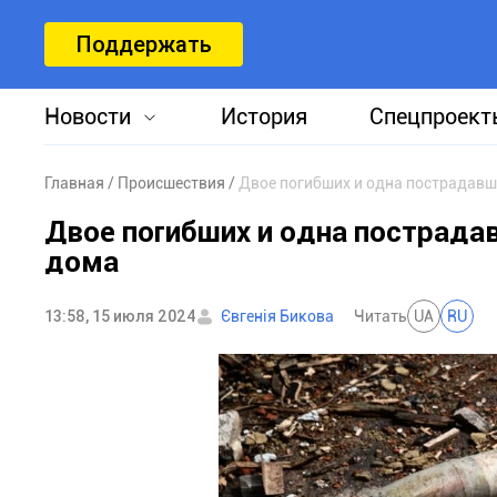
Поддержать
Новости
История
Спецпроект
Главная
Происшествия
Двое погибших и одна пострадавш
Двое погибших и одна пострада
дома
13:58, 15 июля 2024
Євгенія Бикова
Читать
UA
RU