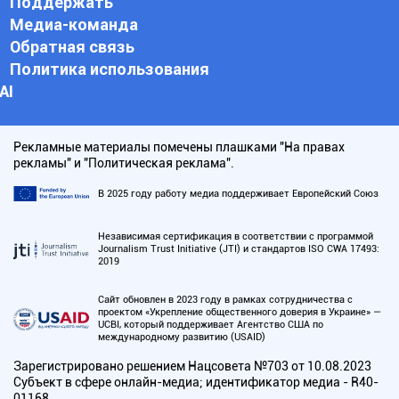
Поддержать
Медиа-команда
Обратная связь
Политика использования
АI
Рекламные материалы помечены плашками "На правах
рекламы" и "Политическая реклама".
В 2025 году работу медиа поддерживает Европейский Союз
Независимая сертификация в соответствии с программой
Journalism Trust Initiative (JTI) и стандартов ISO CWA 17493:
2019
Сайт обновлен в 2023 году в рамках сотрудничества с
проектом «Укрепление общественного доверия в Украине» —
UCBI, который поддерживает Агентство США по
международному развитию (USAID)
Зарегистрировано решением Нацсовета №703 от 10.08.2023
Субъект в сфере онлайн-медиа; идентификатор медиа - R40-
01168