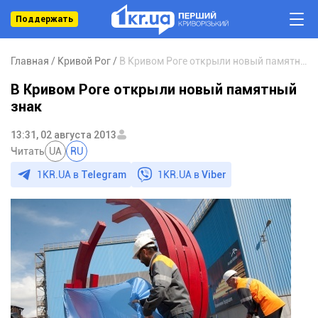
Поддержать
Главная
Кривой Рог
В Кривом Роге открыли новый памятный знак
В Кривом Роге открыли новый памятный
знак
13:31, 02 августа 2013
Читать
UA
RU
1KR.UA в
Telegram
1KR.UA в
Viber