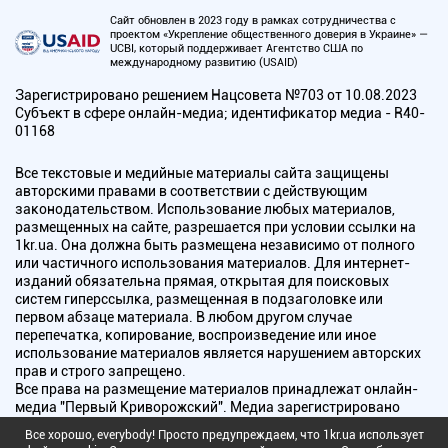
Сайт обновлен в 2023 году в рамках сотрудничества с
проектом «Укрепление общественного доверия в Украине» —
UCBI, который поддерживает Агентство США по
международному развитию (USAID)
Зарегистрировано решением Нацсовета №703 от 10.08.2023
Субъект в сфере онлайн-медиа; идентификатор медиа - R40-
01168
Все текстовые и медийные материалы сайта защищены
авторскими правами в соответствии с действующим
законодательством. Использование любых материалов,
размещенных на сайте, разрешается при условии ссылки на
1kr.ua. Она должна быть размещена независимо от полного
или частичного использования материалов. Для интернет-
изданий обязательна прямая, открытая для поисковых
систем гиперссылка, размещенная в подзаголовке или
первом абзаце материала. В любом другом случае
перепечатка, копирование, воспроизведение или иное
использование материалов является нарушением авторских
прав и строго запрещено.
Все права на размещение материалов принадлежат онлайн-
медиа "Первый Криворожский". Медиа зарегистрировано
Национальным советом Украины по вопросам телевидения и
Все хорошо, everybody! Просто предупреждаем, что 1kr.ua использует
радиовещания.