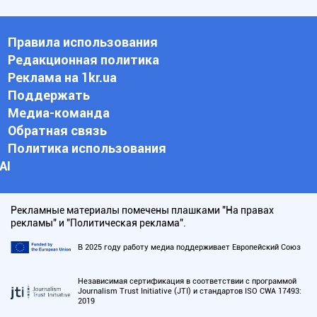
Правила использования
Редакционная политика
Реклама на 1kr.ua
Поддержать
Медиа-команда
Обратная связь
Политика использования
АI
Рекламные материалы помечены плашками "На правах
рекламы" и "Политическая реклама".
В 2025 году работу медиа поддерживает Европейский Союз
Независимая сертификация в соответствии с программой
Journalism Trust Initiative (JTI) и стандартов ISO CWA 17493:
2019