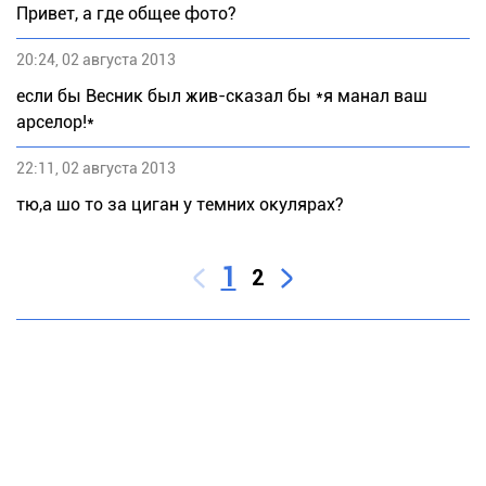
Привет, а где общее фото?
20:24, 02 августа 2013
если бы Весник был жив-сказал бы *я манал ваш
арселор!*
22:11, 02 августа 2013
тю,а шо то за циган у темних окулярах?
1
2