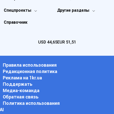
Спецпроекты
Другие разделы
Справочник
USD
44,65
EUR
51,51
Правила использования
Редакционная политика
Реклама на 1kr.ua
Поддержать
Медиа-команда
Обратная связь
Политика использования
АI