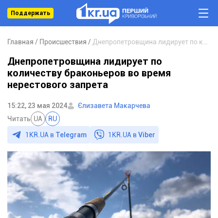
Поддержать
Главная
Происшествия
Днепропетровщина лидирует по количеству браконьеров во время нерестового запрета
Днепропетровщина лидирует по
количеству браконьеров во время
нерестового запрета
15:22, 23 мая 2024
Єлизавета Макарчева
Читать
UA
RU
1KR.UA в
Telegram
1KR.UA в
Viber