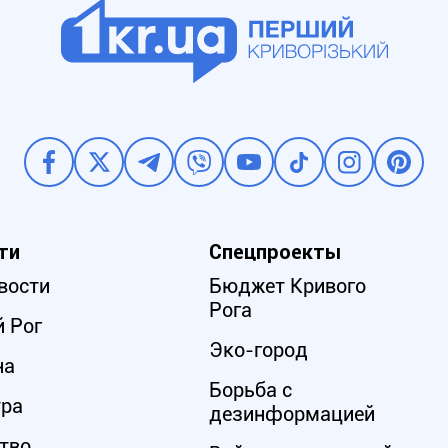
ти
Спецпроекты
вости
Бюджет Кривого
Рога
 Рог
Эко-город
на
Борьба с
ура
дезинформацией
тво