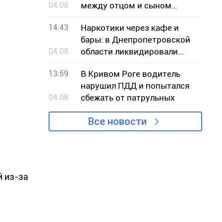
04.08
между отцом и сыном
произошел конфликт
14:43
Наркотики через кафе и
бары: в Днепропетровской
04.08
области ликвидировали
канал сбыта кратома
13:59
В Кривом Роге водитель
нарушил ПДД и попытался
04.08
сбежать от патрульных
Все новости
й из-за