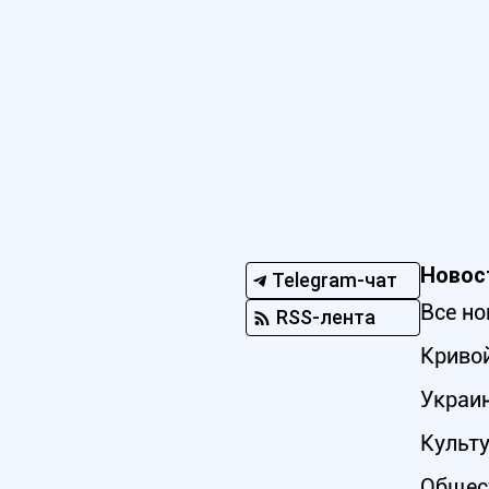
Новос
Telegram-чат
Все но
RSS-лента
Кривой
Украи
Культ
Общес