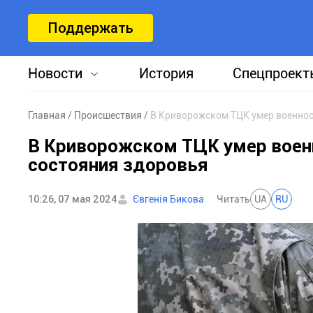
Поддержать
Новости
История
Спецпроект
Главная
Происшествия
В Криворожском ТЦК умер военноо
В Криворожском ТЦК умер воен
состояния здоровья
10:26, 07 мая 2024
Євгенія Бикова
Читать
UA
RU