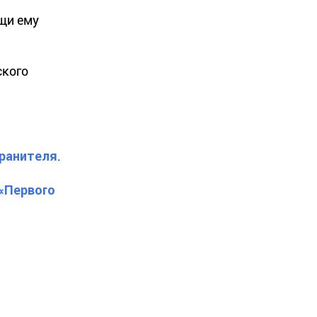
щи ему
ского
хранителя
.
 «Первого