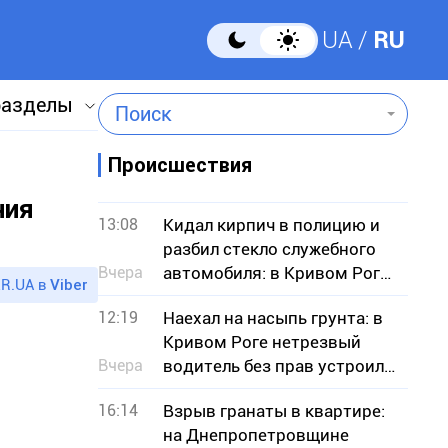
UA
RU
разделы
Поиск
Происшествия
ния
13:08
Кидал кирпич в полицию и
разбил стекло служебного
Вчера
автомобиля: в Кривом Роге
R.UA в
Viber
задержали нетрезвого
12:19
Наехал на насыпь грунта: в
мужчину
Кривом Роге нетрезвый
Вчера
водитель без прав устроил
ДТП
16:14
Взрыв гранаты в квартире:
на Днепропетровщине