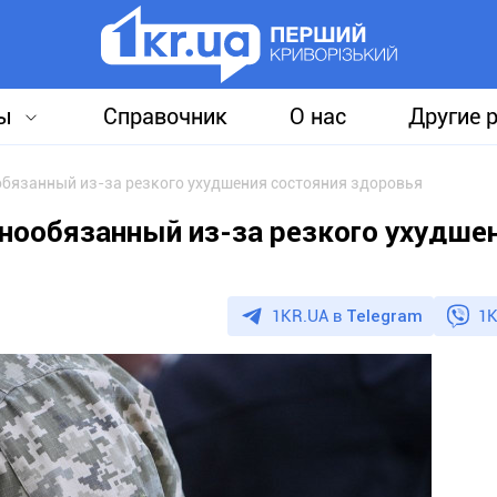
ы
Справочник
О нас
Другие 
бязанный из-за резкого ухудшения состояния здоровья
нообязанный из-за резкого ухудше
1KR.UA в
Telegram
1K