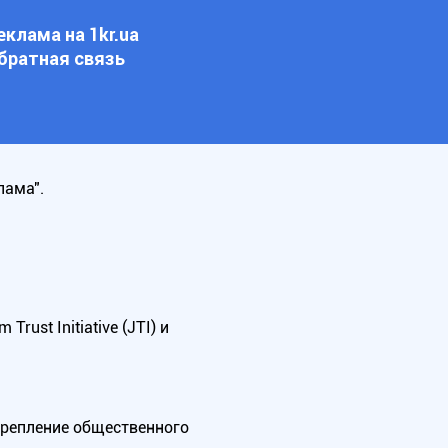
еклама на 1kr.ua
братная связь
лама".
ust Initiative (JTI) и
крепление общественного