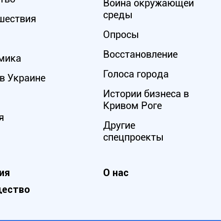
Война окружающей
среды
шествия
Опросы
Восстановление
мика
Голоса города
в Украине
Истории бизнеса в
Кривом Роге
я
Другие
спецпроекты
ия
О нас
ество