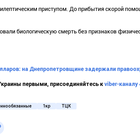
пилептическим приступом. До прибытия скорой помо
ровали биологическую смерть без признаков физиче
олларов: на Днепропетровщине задержали правоо
 Украины первыми, присоединяйтесь к
viber-каналу
еннообязанные
1кр
ТЦК