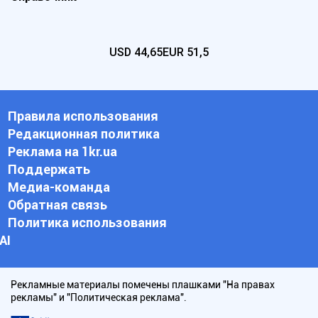
USD
44,65
EUR
51,5
Правила использования
Редакционная политика
Реклама на 1kr.ua
Поддержать
Медиа-команда
Обратная связь
Политика использования
АI
Рекламные материалы помечены плашками "На правах
рекламы" и "Политическая реклама".