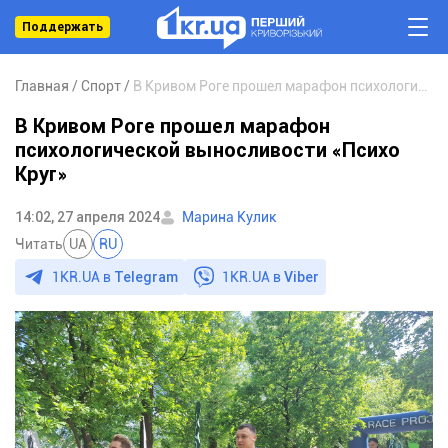
Поддержать
Главная
Спорт
В Кривом Роге прошел марафон психологической выносливости «Психо Круг»
В Кривом Роге прошел марафон
психологической выносливости «Психо
Круг»
14:02, 27 апреля 2024
Марина Кулик
Читать
UA
RU
1KR.UA в
Telegram
1KR.UA в
Viber