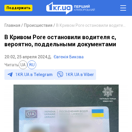
Поддержать
Главная
Происшествия
В Кривом Роге остановили водителя с, вероятно, поддельными документами
В Кривом Роге остановили водителя с,
вероятно, поддельными документами
20:02, 25 апреля 2024
Євгенія Бикова
Читать
UA
RU
1KR.UA в
Telegram
1KR.UA в
Viber