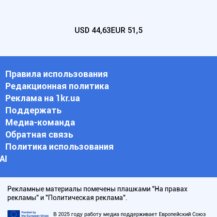
USD
44,63
EUR
51,5
Правила использования
Редакционная политика
Реклама на 1kr.ua
Поддержать
Медиа-команда
Обратная связь
Политика использования
АI
Рекламные материалы помечены плашками "На правах
рекламы" и "Политическая реклама".
В 2025 году работу медиа поддерживает Европейский Союз