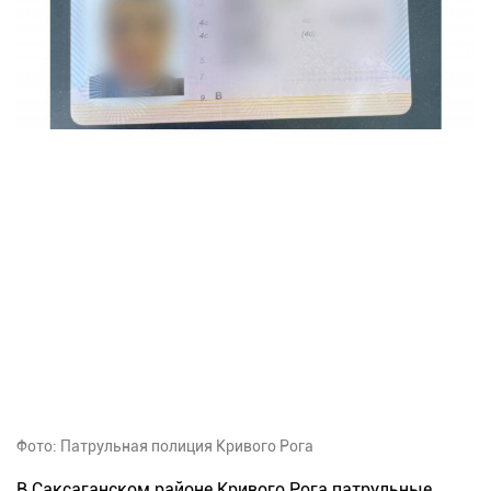
Фото: Патрульная полиция Кривого Рога
В Саксаганском районе Кривого Рога патрульные