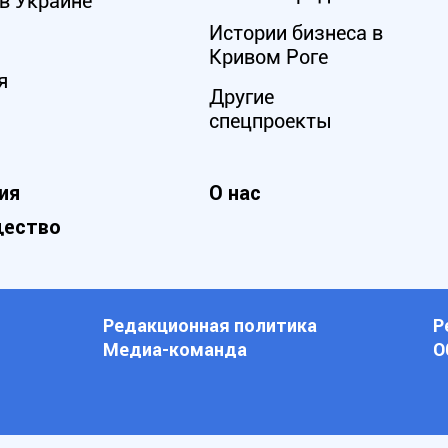
в Украине
Истории бизнеса в
Кривом Роге
я
Другие
спецпроекты
ия
О нас
ество
Редакционная политика
Р
Медиа-команда
О