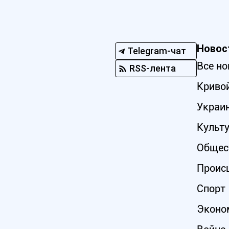
Новос
Telegram-чат
Все но
RSS-лента
Кривой
Украи
Культ
Общес
Проис
Спорт
Эконо