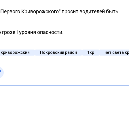
"Первого Криворожского" просит водителей быть
 грозе І уровня опасности.
 криворожский
Покровский район
1кр
нет света к