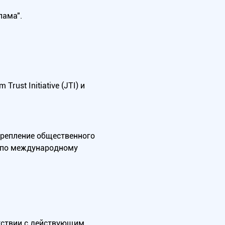
лама".
ust Initiative (JTI) и
крепление общественного
А по международному
тствии с действующим