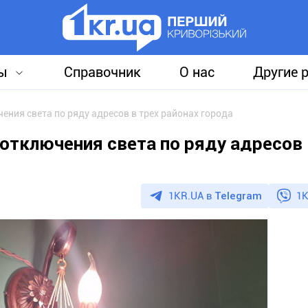
ы
Справочник
О нас
Другие 
ения света по ряду адресов в трех районах города
отключения света по ряду адресов 
1KR.UA в
Telegram
1K