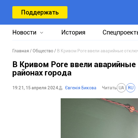
Поддержать
Новости
История
Спецпроект
Главная
Общество
В Кривом Роге ввели аварийные отключ
В Кривом Роге ввели аварийные 
районах города
19:21, 15 апреля 2024
Євгенія Бикова
Читать
UA
RU