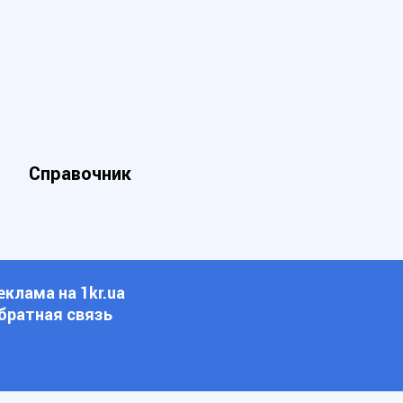
Справочник
еклама на 1kr.ua
братная связь