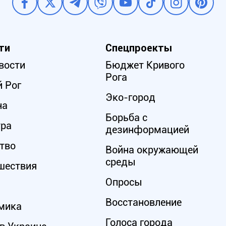
ти
Спецпроекты
вости
Бюджет Кривого
Рога
 Рог
Эко-город
на
Борьба с
ура
дезинформацией
тво
Война окружающей
среды
шествия
Опросы
Восстановление
мика
Голоса города