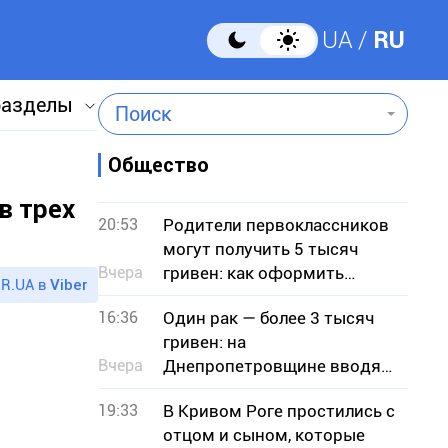
UA
RU
разделы
Поиск
Общество
в трех
20:53
Родители первоклассников
могут получить 5 тысяч
Вчера
гривен: как оформить
R.UA в
Viber
«Пакет школьника»
16:36
Один рак — более 3 тысяч
гривен: на
Вчера
Днепропетровщине вводят
запрет на отлов
19:33
В Кривом Роге простились с
отцом и сыном, которые