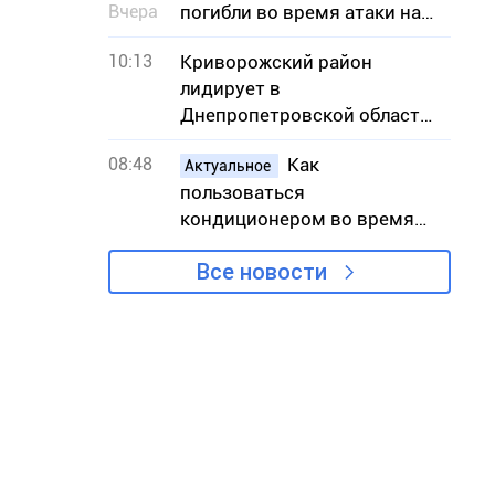
Вчера
погибли во время атаки на
АЗС
10:13
Криворожский район
лидирует в
Днепропетровской области
по количеству пожаров в
08:48
Как
экосистемах
Актуальное
пользоваться
кондиционером во время
жары, чтобы снизить риск
Все новости
вынужденных отключений
света