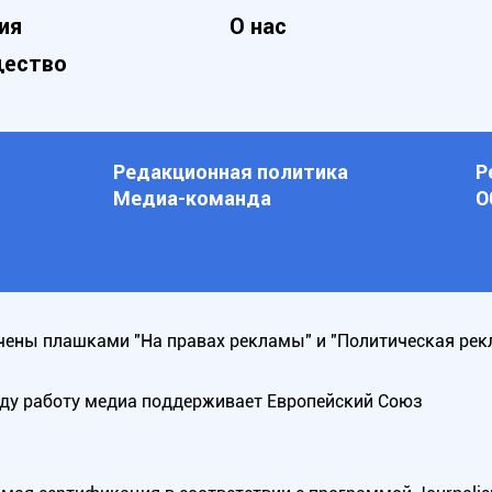
ия
О нас
ество
Редакционная политика
Р
Медиа-команда
О
ены плашками "На правах рекламы" и "Политическая рек
оду работу медиа поддерживает Европейский Союз