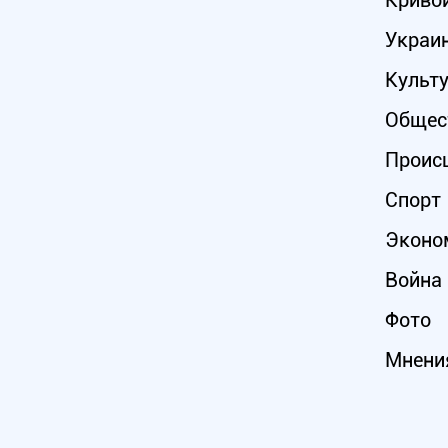
Кривой
Украи
Культ
Общес
Проис
Спорт
Эконо
Война 
Фото
Мнени