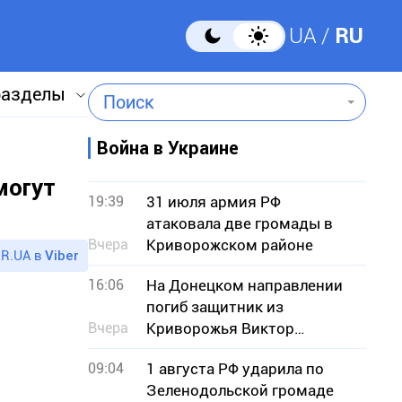
UA
RU
разделы
Поиск
Война в Украине
ы
могут
19:39
31 июля армия РФ
атаковала две громады в
Вчера
Криворожском районе
R.UA в
Viber
16:06
На Донецком направлении
погиб защитник из
Вчера
Криворожья Виктор
Кашлевский
09:04
1 августа РФ ударила по
Зеленодольской громаде