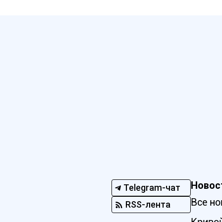
Новос
Telegram-чат
Все но
RSS-лента