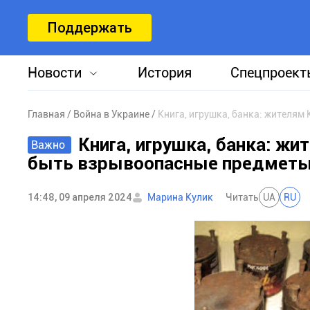
Поддержать
Новости
История
Спецпроект
Главная
Война в Украине
Книга, игрушка, банка: жителя
Книга, игрушка, банка: ж
Важно
быть взрывоопасные предмет
14:48, 09 апреля 2024
Марина Кулик
Читать
UA
RU