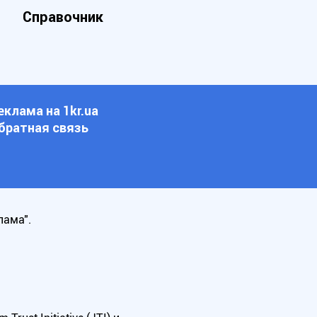
Справочник
еклама на 1kr.ua
братная связь
лама".