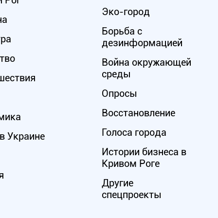
 Рог
Эко-город
на
Борьба с
ура
дезинформацией
тво
Война окружающей
среды
шествия
Опросы
Восстановление
мика
Голоса города
в Украине
Истории бизнеса в
Кривом Роге
я
Другие
спецпроекты