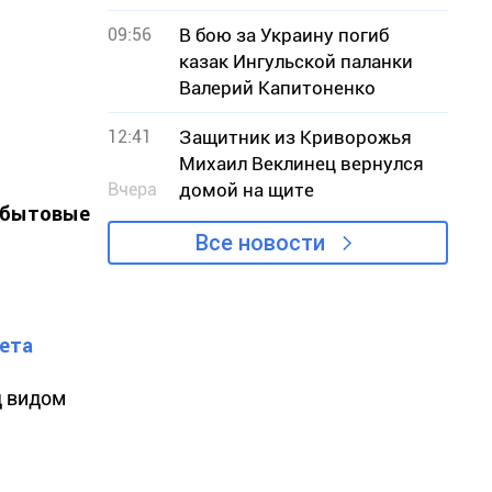
09:56
В бою за Украину погиб
казак Ингульской паланки
Валерий Капитоненко
12:41
Защитник из Криворожья
Михаил Веклинец вернулся
Вчера
домой на щите
е бытовые
Все новости
ета
д видом