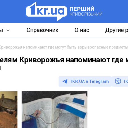
ы
Справочник
О нас
Другие 
м Криворожья напоминают где могут быть взрывоопасные предмет
ителям Криворожья напоминают где 
ы
1KR.UA в
Telegram
1K