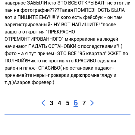
наверное ЗАБЫЛИ кто ЭТО ВСЕ ОТКРЫВАЛ- не этот ли
пан на фотографии????Такая ПОМПЕЗНОСТЬ БЫЛА—
вот и ПИШИТЕ ЕМУ!!!!! У кого есть фейсбук - он там
зарегистрированый- НУ ВОТ НАПИШИТЕ! "после
вашего открытия "ПРЕКРАСНО
ОТРЕМОНТИРОВАННОГО" микрорайона на людей
начинают ПАДАТЬ ОСТАНОВКИ с последствиями"! (
фото - а я тут причем=ЭТО ВСЕ "95 квартал" ЖЖЕТ по
ПОЛНОЙ)!Никто не против что КРАСИВО сделали
район и пляж- СПАСИБО( но остановки падают-
принимайте меры-проверки держпромнагляду и
т.д.)Азаров форевер:)
6
3
4
5
7