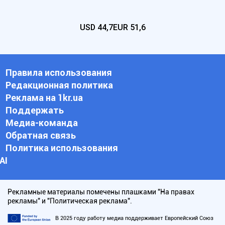
USD
44,7
EUR
51,6
Правила использования
Редакционная политика
Реклама на 1kr.ua
Поддержать
Медиа-команда
Обратная связь
Политика использования
АI
Рекламные материалы помечены плашками "На правах
рекламы" и "Политическая реклама".
В 2025 году работу медиа поддерживает Европейский Союз