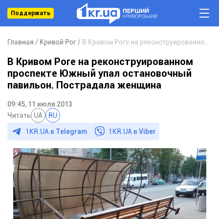
Поддержать
Главная
Кривой Рог
В Кривом Роге на реконструированном проспекте Южный упал остановочный павильон. Пострадала женщина
В Кривом Роге на реконструированном
проспекте Южный упал остановочный
павильон. Пострадала женщина
09:45, 11 июля 2013
Читать
UA
RU
1KR.UA в
Telegram
1KR.UA в
Viber