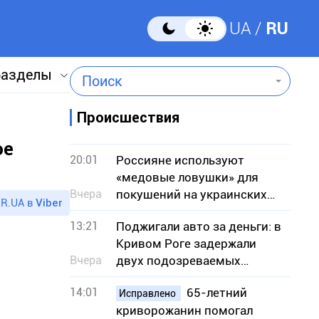
UA
RU
разделы
Поиск
Происшествия
ое
20:01
Россияне используют
«медовые ловушки» для
Вчера
покушений на украинских
R.UA в
Viber
военных — СБУ
13:21
Поджигали авто за деньги: в
Кривом Роге задержали
Вчера
двух подозреваемых
исполнительниц
14:01
65-летний
Исправлено
криворожанин помогал