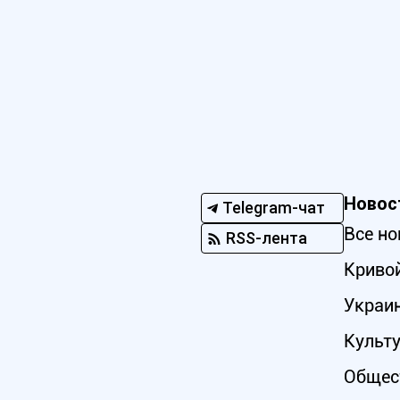
Новос
Telegram-чат
Все но
RSS-лента
Кривой
Украи
Культ
Общес