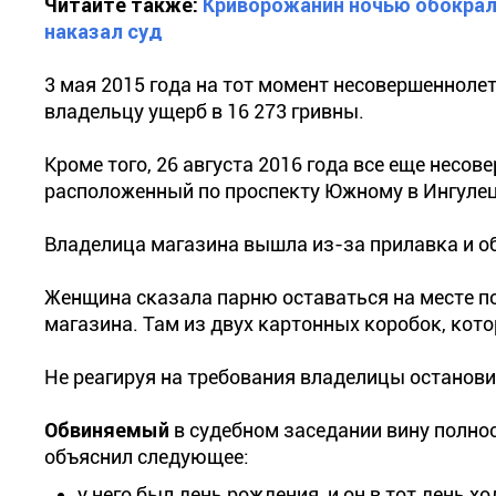
Читайте также:
Криворожанин ночью обокрал 
наказал суд
3 мая 2015 года на тот момент несовершенноле
владельцу ущерб в 16 273 гривны.
Кроме того, 26 августа 2016 года все еще несо
расположенный по проспекту Южному в Ингулец
Владелица магазина вышла из-за прилавка и об
Женщина сказала парню оставаться на месте пок
магазина. Там из двух картонных коробок, кото
Не реагируя на требования владелицы останови
Обвиняемый
в судебном заседании вину полнос
объяснил следующее:
у него был день рождения, и он в тот день 