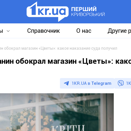
ы
Справочник
О нас
Другие 
 обокрал магазин «Цветы»: какое наказание суда получил
нин обокрал магазин «Цветы»: как
1KR.UA в
Telegram
1K