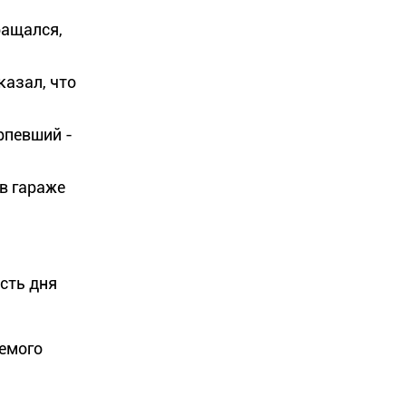
ращался,
казал, что
рпевший -
 в гараже
сть дня
яемого