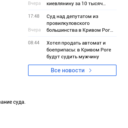
Вчера
киевлянину за 10 тысяч
долларов незаконно
17:48
Суд над депутатом из
попасть в Словакию
провилкуловского
Вчера
большинства в Кривом Роге:
потерпевшая сторона
08:44
Хотел продать автомат и
заявляет, что она не
боеприпасы: в Кривом Роге
потерпевшая
будут судить мужчину
Все новости
зание суда.