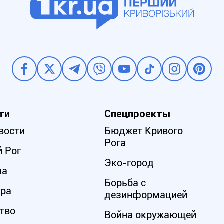
ти
Спецпроекты
вости
Бюджет Кривого
Рога
 Рог
Эко-город
на
Борьба с
ура
дезинформацией
тво
Война окружающей