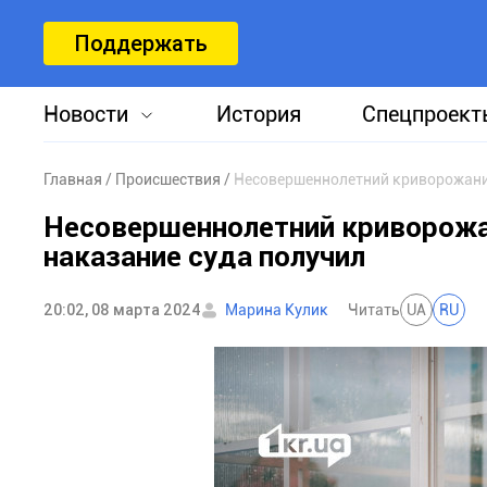
Поддержать
Новости
История
Спецпроект
Главная
Происшествия
Несовершеннолетний криворожанин
Несовершеннолетний криворожа
наказание суда получил
20:02, 08 марта 2024
Марина Кулик
Читать
UA
RU