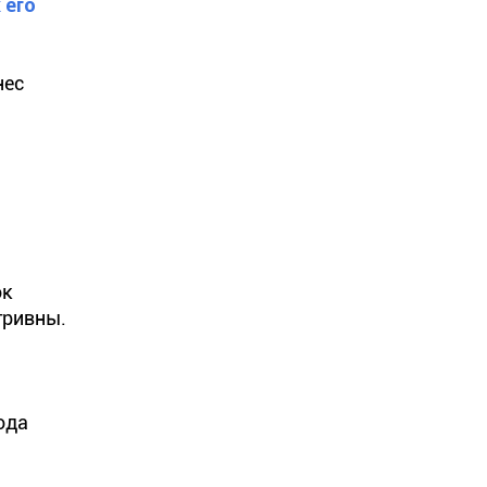
 его
нес
ок
гривны.
ода