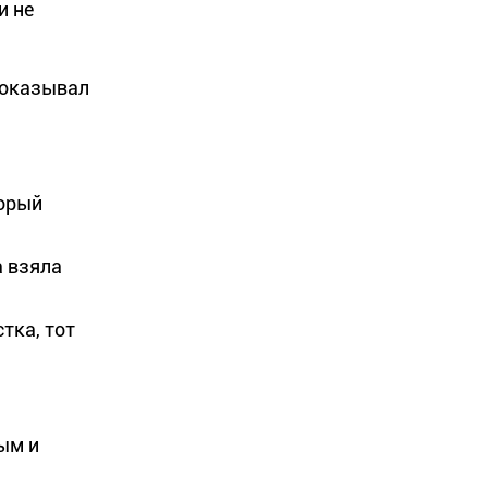
и не
показывал
торый
а взяла
тка, тот
ым и