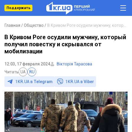
Поддержать
Главная
Общество
В Кривом Роге осудили мужчину, который получил повестку и скрывался от мобилизации
В Кривом Роге осудили мужчину, который
получил повестку и скрывался от
мобилизации
12:03, 17 февраля 2024
Вікторія Тарасова
Читать
UA
RU
1KR.UA в
Telegram
1KR.UA в
Viber