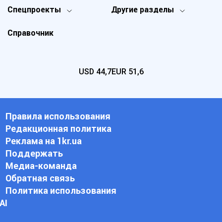
Спецпроекты
Другие разделы
Справочник
USD
44,7
EUR
51,6
Правила использования
Редакционная политика
Реклама на 1kr.ua
Поддержать
Медиа-команда
Обратная связь
Политика использования
АI