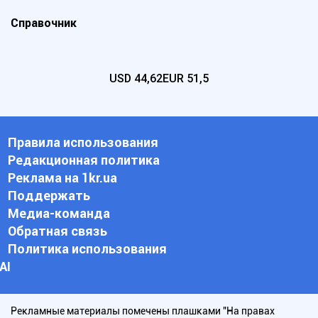
Справочник
USD
44,62
EUR
51,5
Правила использования
Редакционная политика
Реклама на 1kr.ua
Поддержать
Медиа-команда
Обратная связь
Политика использования
АI
Рекламные материалы помечены плашками "На правах