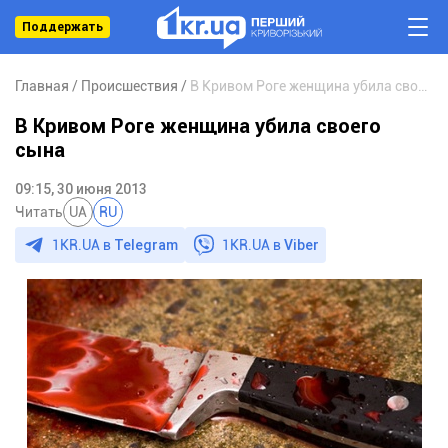
Поддержать
Главная
Происшествия
В Кривом Роге женщина убила своего сына
В Кривом Роге женщина убила своего
сына
09:15, 30 июня 2013
Читать
UA
RU
1KR.UA в
Telegram
1KR.UA в
Viber