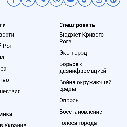
ти
Спецпроекты
вости
Бюджет Кривого
Рога
 Рог
Эко-город
на
Борьба с
ура
дезинформацией
тво
Война окружающей
среды
шествия
Опросы
Восстановление
мика
Голоса города
в Украине