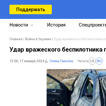
Поддержать
Новости
История
Спецпроект
Главная
Война в Украине
Удар вражеского беспилотника 
Удар вражеского беспилотника 
13:06, 17 января 2024
Олена Смоліна
Читать
UA
RU