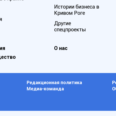
Истории бизнеса в
Кривом Роге
я
Другие
спецпроекты
ия
О нас
ество
Редакционная политика
Р
Медиа-команда
О