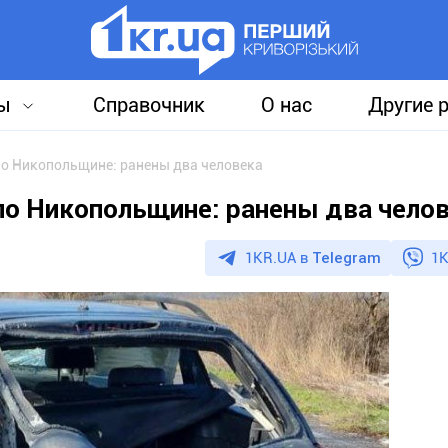
ы
Справочник
О нас
Другие 
по Никопольщине: ранены два человека
по Никопольщине: ранены два чело
1KR.UA в
Telegram
1K