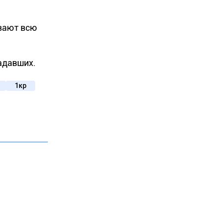
ывают всю
адавших.
1кр