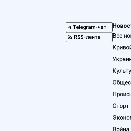
Новос
Telegram-чат
Все но
RSS-лента
Кривой
Украи
Культ
Общес
Проис
Спорт
Эконо
Война 