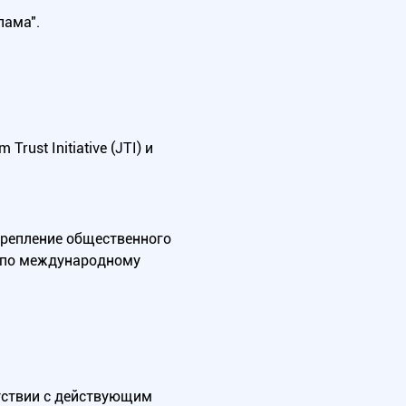
лама".
ust Initiative (JTI) и
крепление общественного
А по международному
тствии с действующим