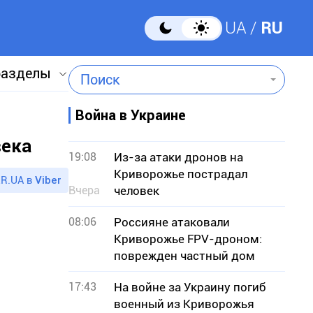
UA
RU
разделы
Поиск
Война в Украине
века
19:08
Из-за атаки дронов на
Криворожье пострадал
R.UA в
Viber
Вчера
человек
08:06
Россияне атаковали
Криворожье FPV-дроном:
поврежден частный дом
17:43
На войне за Украину погиб
военный из Криворожья