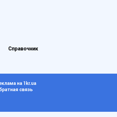
Справочник
еклама на 1kr.ua
братная связь