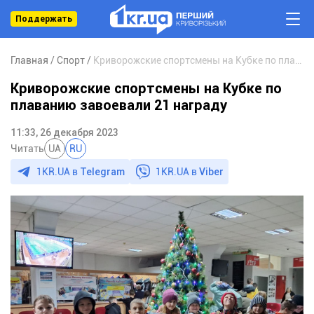
Поддержать
Главная
Спорт
Криворожские спортсмены на Кубке по плаванию завоевали 21 награду
Криворожские спортсмены на Кубке по
плаванию завоевали 21 награду
11:33, 26 декабря 2023
Читать
UA
RU
1KR.UA в
Telegram
1KR.UA в
Viber