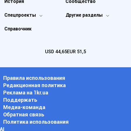
История
Сообщество
Спецпроекты
Другие разделы
Справочник
USD
44,65
EUR
51,5
Правила использования
Редакционная политика
Реклама на 1kr.ua
Поддержать
Медиа-команда
Обратная связь
Политика использования
АI