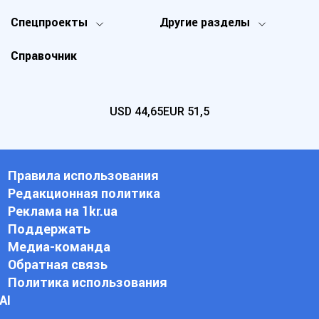
Спецпроекты
Другие разделы
Справочник
USD
44,65
EUR
51,5
Правила использования
Редакционная политика
Реклама на 1kr.ua
Поддержать
Медиа-команда
Обратная связь
Политика использования
АI