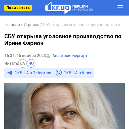
Поддержать
Главная
Украина
СБУ открыла уголовное производство по Ирине Фарион
СБУ открыла уголовное производство по
Ирине Фарион
16:31, 15 ноября 2023
Анастасія Бергарт
Читать
UA
RU
1KR.UA в
Telegram
1KR.UA в
Viber