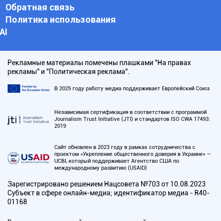
Обратная связь
Политика использования
АI
Рекламные материалы помечены плашками "На правах
рекламы" и "Политическая реклама".
В 2025 году работу медиа поддерживает Европейский Союз
Независимая сертификация в соответствии с программой
Journalism Trust Initiative (JTI) и стандартов ISO CWA 17493:
2019
Сайт обновлен в 2023 году в рамках сотрудничества с
проектом «Укрепление общественного доверия в Украине» —
UCBI, который поддерживает Агентство США по
международному развитию (USAID)
Зарегистрировано решением Нацсовета №703 от 10.08.2023
Субъект в сфере онлайн-медиа; идентификатор медиа - R40-
01168