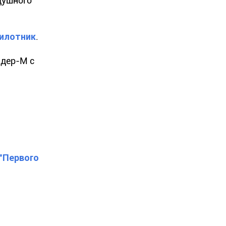
душного
пилотник
.
ндер-М с
 "Первого