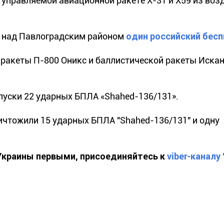
й управляемой авиационной ракете Х-31 и Х59 из воз
е над Павлоградским районом
один российский бес
ракеты П-800 Оникс и баллистической ракеты Иска
уски 22 ударных БПЛА «Shahed-136/131».
ичтожили 15 ударных БПЛА "Shahed-136/131" и одну
 Украины первыми, присоединяйтесь к
viber-каналу