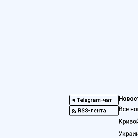
Новос
Telegram-чат
Все но
RSS-лента
Кривой
Украи