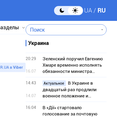
UA
RU
разделы
Поиск
Украина
20:29
Зеленский поручил Евгению
Хмаре временно исполнять
R.UA в
Viber
16.07
обязанности министра
обороны
14:43
В Украине в
Актуальное
двадцатый раз продлили
14.07
военное положение и
мобилизацию: на какой срок
16:04
В «Дії» стартовало
голосование за почтовую