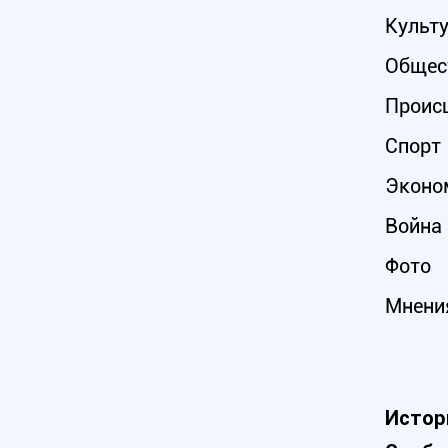
Культ
Общес
Проис
Спорт
Эконо
Война 
Фото
Мнени
Истор