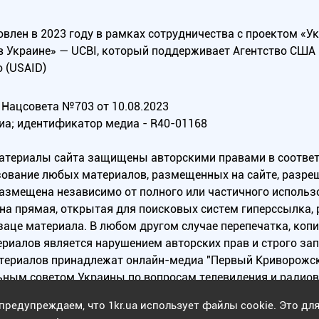
овлен в 2023 году в рамках сотрудничества с проектом «У
в Украине» — UCBI, который поддерживает Агентство СШ
 (USAID)
Нацсовета №703 от 10.08.2023
иа; идентификатор медиа - R40-01168
материалы сайта защищены авторскими правами в соотве
ование любых материалов, размещенных на сайте, разреш
 размещена независимо от полного или частичного исполь
на прямая, открытая для поисковых систем гиперссылка,
заце материала. В любом другом случае перепечатка, коп
ериалов является нарушением авторских прав и строго за
атериалов принадлежат онлайн-медиа "Первый Криворожск
ьным советом Украины по вопросам телевидения и радио
предупреждаем, что 1kr.ua использует файлы cookie. Это дл
Copyright © 2010 - 2026 Все права защищены