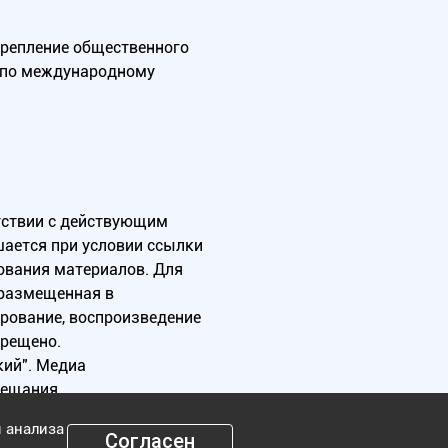
крепление общественного
А по международному
тствии с действующим
ается при условии ссылки
зования материалов. Для
 размещенная в
ирование, воспроизведение
прещено.
ий". Медиа
вещания.
я анализа
Согласен