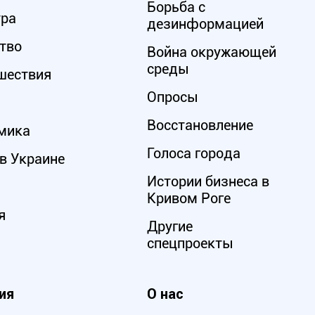
Борьба с
ура
дезинформацией
тво
Война окружающей
среды
шествия
Опросы
Восстановление
мика
Голоса города
в Украине
Истории бизнеса в
Кривом Роге
я
Другие
спецпроекты
ия
О нас