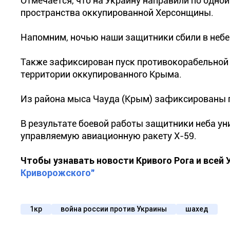
Отмечается, что на Украину направили по одно
пространства оккупированной Херсонщины.
Напомним, ночью наши защитники сбили в неб
Также зафиксирован пуск противокорабельной 
территории оккупированного Крыма.
Из района мыса Чауда (Крым) зафиксированы п
В результате боевой работы защитники неба ун
управляемую авиационную ракету Х-59.
Чтобы узнавать новости Кривого Рога и всей
Криворожского"
1кр
война россии против Украины
шахед