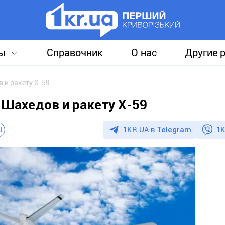
ы
Справочник
О нас
Другие 
 и ракету Х-59
Шахедов и ракету Х-59
1KR.UA в
Telegram
1K
U