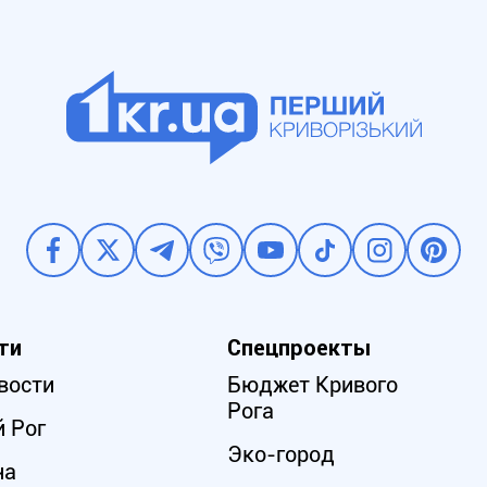
ти
Спецпроекты
вости
Бюджет Кривого
Рога
 Рог
Эко-город
на