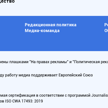
ество
Редакционная политика
Р
Медиа-команда
О
ены плашками "На правах рекламы" и "Политическая рек
оду работу медиа поддерживает Европейский Союз
ая сертификация в соответствии с программой Journalism Tr
ов ISO CWA 17493: 2019