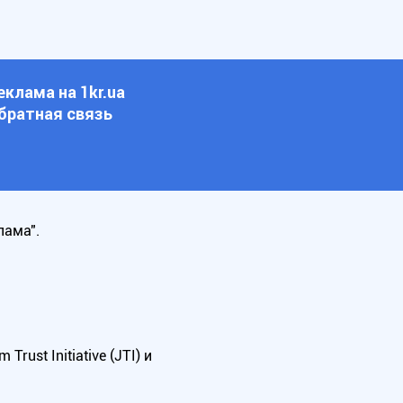
еклама на 1kr.ua
братная связь
лама".
ust Initiative (JTI) и