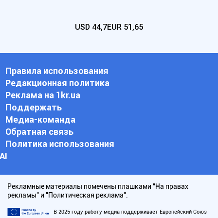
USD
44,7
EUR
51,65
Правила использования
Редакционная политика
Реклама на 1kr.ua
Поддержать
Медиа-команда
Обратная связь
Политика использования
АI
Рекламные материалы помечены плашками "На правах
рекламы" и "Политическая реклама".
В 2025 году работу медиа поддерживает Европейский Союз