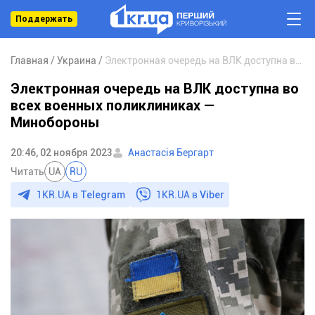
Поддержать
Главная
Украина
Электронная очередь на ВЛК доступна во всех военных поликлиниках — Минобороны
Электронная очередь на ВЛК доступна во
всех военных поликлиниках —
Минобороны
20:46, 02 ноября 2023
Анастасія Бергарт
Читать
UA
RU
1KR.UA в
Telegram
1KR.UA в
Viber