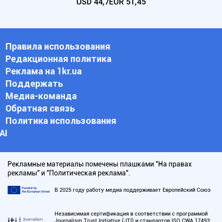
USD
44,7
EUR
51,45
Правила использования
Редакционная политика
Реклама на 1kr.ua
Поддержать
Медиа-команда
Обратная связь
Политика использования
АI
Рекламные материалы помечены плашками "На правах
рекламы" и "Политическая реклама".
В 2025 году работу медиа поддерживает Европейский Союз
Независимая сертификация в соответствии с программой
Journalism Trust Initiative (JTI) и стандартов ISO CWA 17493: