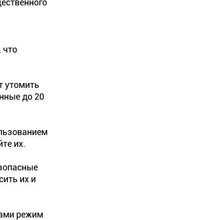
щественного
 что
т утомить
нные до 20
ользованием
те их.
езопасные
сить их и
щами режим