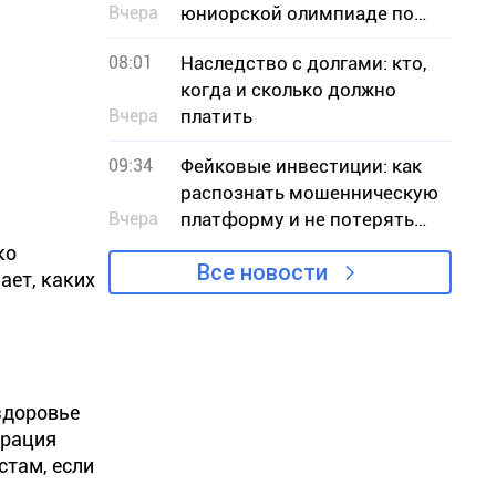
Вчера
юниорской олимпиаде по
информатике
08:01
Наследство с долгами: кто,
когда и сколько должно
Вчера
платить
09:34
Фейковые инвестиции: как
распознать мошенническую
Вчера
платформу и не потерять
деньги
ко
Все новости
ает, каких
здоровье
ерация
стам, если