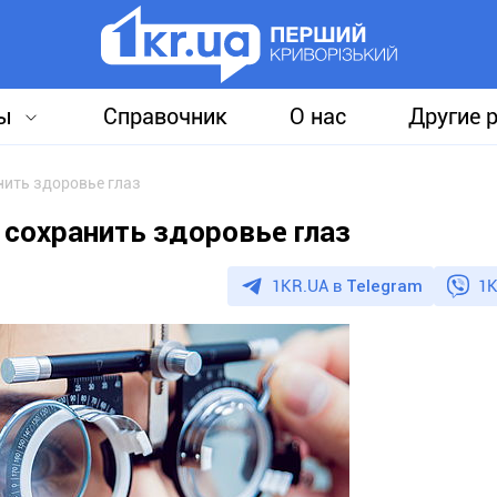
ы
Справочник
О нас
Другие 
нить здоровье глаз
 сохранить здоровье глаз
1KR.UA в
Telegram
1K