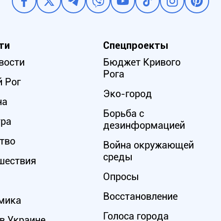
ти
Спецпроекты
вости
Бюджет Кривого
Рога
 Рог
Эко-город
на
Борьба с
ура
дезинформацией
тво
Война окружающей
среды
шествия
Опросы
Восстановление
мика
Голоса города
в Украине