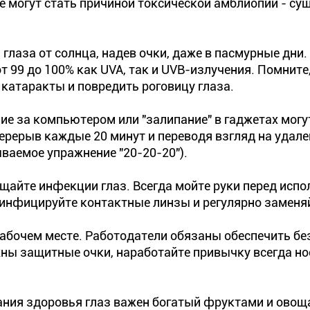
 могут стать причиной токсической амблиопии - су
глаза от солнца, надев очки, даже в пасмурные дни.
 99 до 100% как UVA, так и UVB-излучения. Помните,
катаракты и повредить роговицу глаза.
ние за компьютером или "залипание" в гаджетах могу
перерыв каждые 20 минут и переводя взгляд на удале
ываемое упражнение "20-20-20").
ащайте инфекции глаз. Всегда мойте руки перед исп
инфицируйте контактные линзы и регулярно заменяй
рабочем месте. Работодатели обязаны обеспечить б
жны защитные очки, наработайте привычку всегда но
ания здоровья глаз важен богатый фруктами и ово