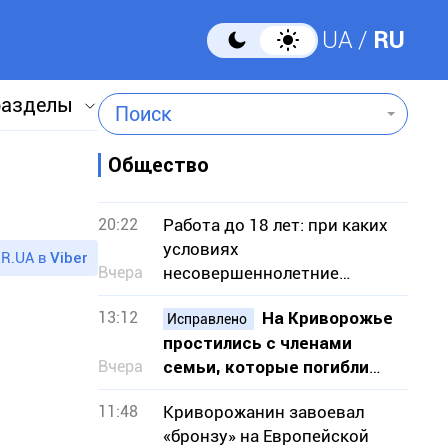
UA
RU
разделы
Поиск
Общество
20:22
Работа до 18 лет: при каких
условиях
R.UA в
Viber
Вчера
несовершеннолетние
получают полную зарплату
13:12
На Криворожье
Исправлено
простились с членами
Вчера
семьи, которые погибли
из-за ракетного удара по
11:48
Криворожанин завоевал
Радушному
«бронзу» на Европейской