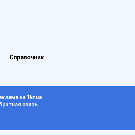
Справочник
еклама на 1kr.ua
братная связь