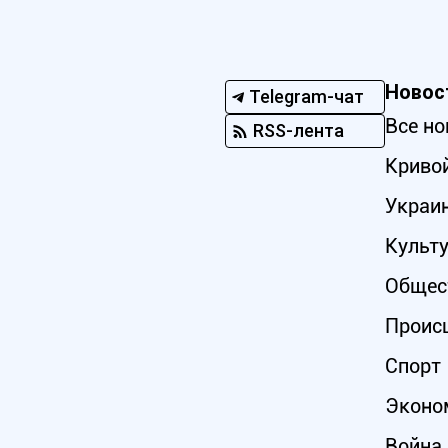
Новос
Telegram-чат
Все но
RSS-лента
Кривой
Украи
Культ
Общес
Проис
Спорт
Эконо
Война 