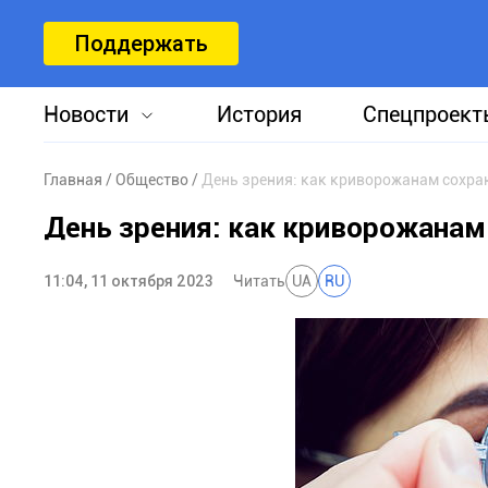
Поддержать
Новости
История
Спецпроект
Главная
Общество
День зрения: как криворожанам сохра
День зрения: как криворожанам
11:04, 11 октября 2023
Читать
UA
RU