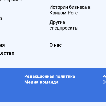
Истории бизнеса в
Кривом Роге
я
Другие
спецпроекты
ия
О нас
ество
Редакционная политика
Р
Медиа-команда
О