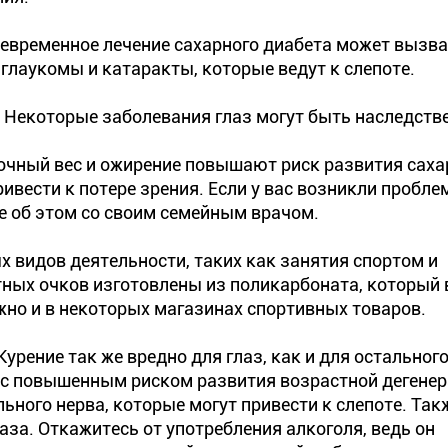
воевременное лечение сахарного диабета может вызв
глаукомы и катаракты, которые ведут к слепоте.
. Некоторые заболевания глаз могут быть наследст
очный вес и ожирение повышают риск развития саха
ривести к потере зрения. Если у вас возникли пробле
е об этом со своим семейным врачом.
х видов деятельности, таких как занятия спортом и
ных очков изготовлены из поликарбоната, который в
жно и в некоторых магазинах спортивных товаров.
Курение так же вредно для глаз, как и для остального
 с повышенным риском развития возрастной дегене
ьного нерва, которые могут привести к слепоте. Так
за. Откажитесь от употребления алкоголя, ведь он