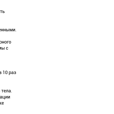
ать
венными.
рного
мы с
 10 раз
 тела.
рации
же