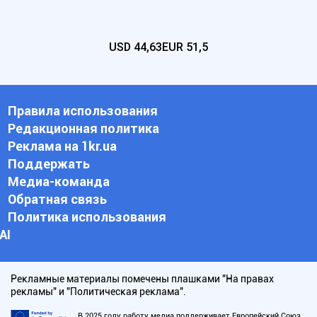
USD
44,63
EUR
51,5
Правила использования
Редакционная политика
Реклама на 1kr.ua
Поддержать
Медиа-команда
Обратная связь
Политика использования
АI
Рекламные материалы помечены плашками "На правах
рекламы" и "Политическая реклама".
В 2025 году работу медиа поддерживает Европейский Союз