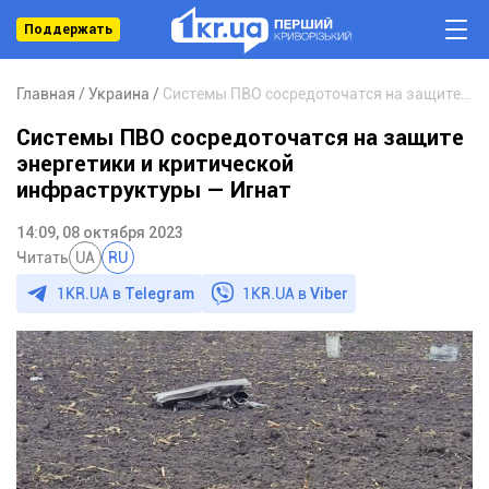
Поддержать
Главная
Украина
Системы ПВО сосредоточатся на защите энергетики и критической инфраструктуры — Игнат
Системы ПВО сосредоточатся на защите
энергетики и критической
инфраструктуры — Игнат
14:09, 08 октября 2023
Читать
UA
RU
1KR.UA в
Telegram
1KR.UA в
Viber