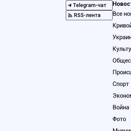
Новос
Telegram-чат
Все но
RSS-лента
Кривой
Украи
Культ
Общес
Проис
Спорт
Эконо
Война 
Фото
Мнени