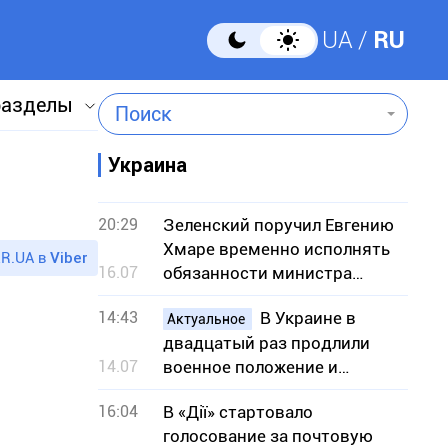
UA
RU
разделы
Поиск
Украина
б
20:29
Зеленский поручил Евгению
Хмаре временно исполнять
R.UA в
Viber
16.07
обязанности министра
обороны
14:43
В Украине в
Актуальное
двадцатый раз продлили
14.07
военное положение и
мобилизацию: на какой срок
16:04
В «Дії» стартовало
голосование за почтовую