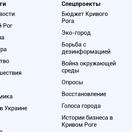
ти
Спецпроекты
вости
Бюджет Кривого
Рога
 Рог
Эко-город
на
Борьба с
ура
дезинформацией
тво
Война окружающей
среды
шествия
Опросы
Восстановление
мика
Голоса города
в Украине
Истории бизнеса в
Кривом Роге
я