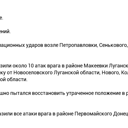
е.
ений.
иационных ударов возле Петропавловки, Сенькового
ли около 10 атак врага в районе Макеевки Луганск
у от Новоселовского Луганской области, Нового, Ко
ой области.
шно пытался восстановить утраченное положение в 
зили все атаки врага в районе Первомайского Доне