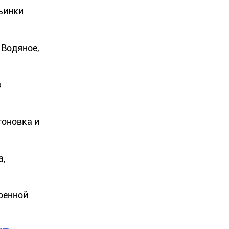
ьинки
 Водяное,
в
тоновка и
а,
оенной