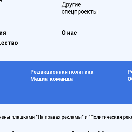
Другие
спецпроекты
ия
О нас
ество
Редакционная политика
Р
Медиа-команда
О
ены плашками "На правах рекламы" и "Политическая рек