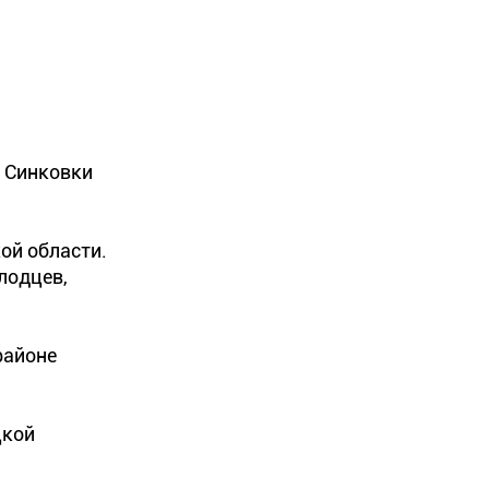
, Синковки
ой области.
лодцев,
районе
цкой