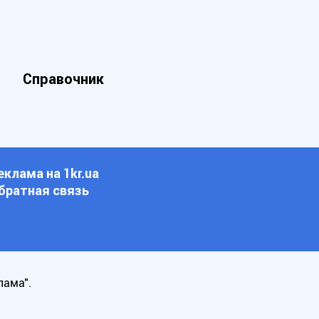
Справочник
еклама на 1kr.ua
братная связь
лама".