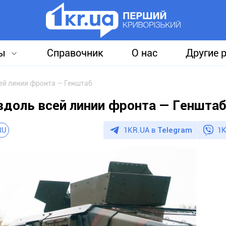
ы
Справочник
О нас
Другие 
ей линии фронта — Генштаб
доль всей линии фронта — Геншта
1KR.UA в
Telegram
1K
RU