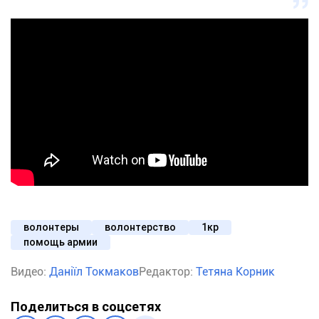
волонтеры
волонтерство
1кр
помощь армии
Видео:
Даніїл Токмаков
Редактор:
Тетяна Корник
Поделиться в соцсетях