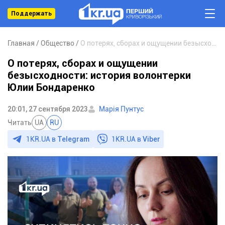
Поддержать
Главная
Общество
О потерях, сборах и ощущении безысходности: история волонтерки Юлии Бондаренко
О потерях, сборах и ощущении
безысходности: история волонтерки
Юлии Бондаренко
20:01, 27 сентября 2023
Марія Пунтус
Читать
UA
RU
1KR.UA в
Telegram
1KR.UA в
Viber