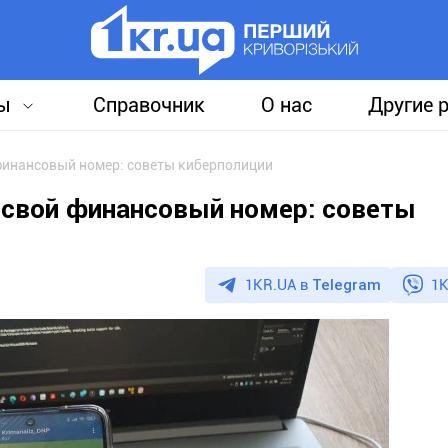
ы
Справочник
О нас
Другие 
финансовый номер: советы киберполиции
 свой финансовый номер: советы
1KR.UA в
Telegram
1K