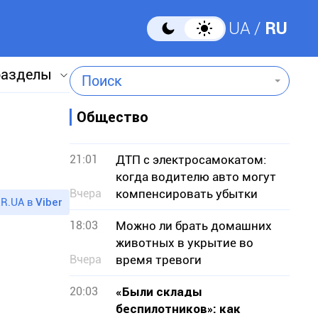
UA
RU
разделы
Поиск
Общество
21:01
ДТП с электросамокатом:
когда водителю авто могут
Вчера
компенсировать убытки
R.UA в
Viber
18:03
Можно ли брать домашних
животных в укрытие во
Вчера
время тревоги
20:03
«Были склады
беспилотников»: как