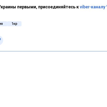
 Украины первыми, присоединяйтесь к
viber-каналу
ия
1кр