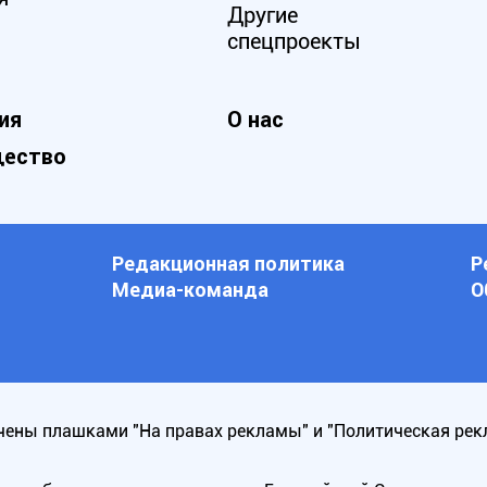
Другие
спецпроекты
ия
О нас
ество
Редакционная политика
Р
Медиа-команда
О
ены плашками "На правах рекламы" и "Политическая рек