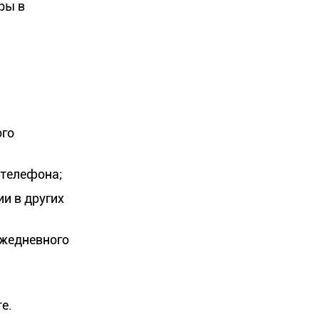
ры в
ого
 телефона;
и в других
ежедневного
е.