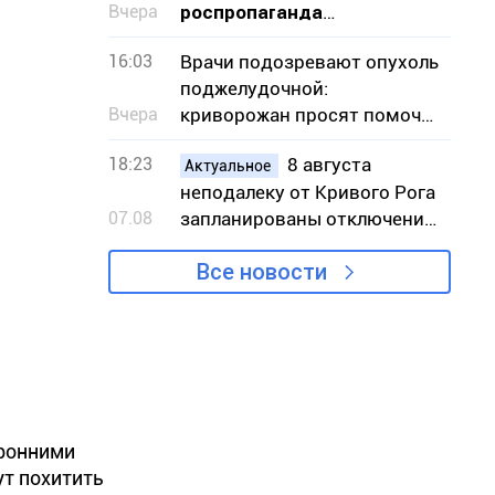
Вчера
роспропаганда
оправдывает уничтожение
16:03
Врачи подозревают опухоль
Эпицентра в Кривом Роге
поджелудочной:
Вчера
криворожан просят помочь
собрать средства на
18:23
8 августа
операцию
Актуальное
неподалеку от Кривого Рога
07.08
запланированы отключения
света – адреса
Все новости
оронними
ут похитить