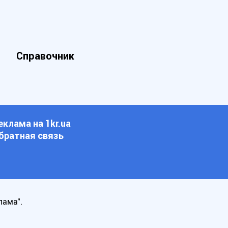
Справочник
еклама на 1kr.ua
братная связь
лама".