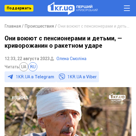
Поддержать
Главная
Происшествия
Они воюют с пенсионерами и детьми, — криворожанин о ракетном ударе
Они воюют с пенсионерами и детьми, —
криворожанин о ракетном ударе
12:33, 22 августа 2023
Олена Смоліна
Читать
UA
RU
1KR.UA в
Telegram
1KR.UA в
Viber