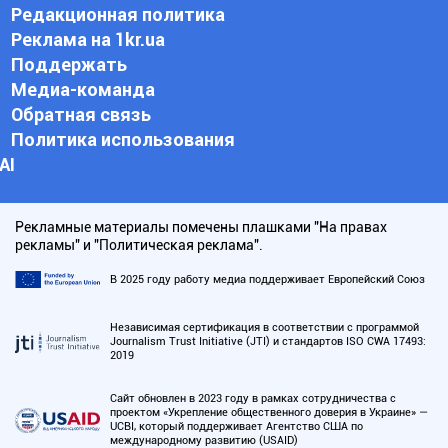
Редакционная политика
Реклама на 1kr.ua
Поддержать
Медиа-команда
Обратная связь
Политика использования
АI
Рекламные материалы помечены плашками "На правах
рекламы" и "Политическая реклама".
В 2025 году работу медиа поддерживает Европейский Союз
Независимая сертификация в соответствии с программой
Journalism Trust Initiative (JTI) и стандартов ISO CWA 17493:
2019
Сайт обновлен в 2023 году в рамках сотрудничества с
проектом «Укрепление общественного доверия в Украине» —
UCBI, который поддерживает Агентство США по
международному развитию (USAID)