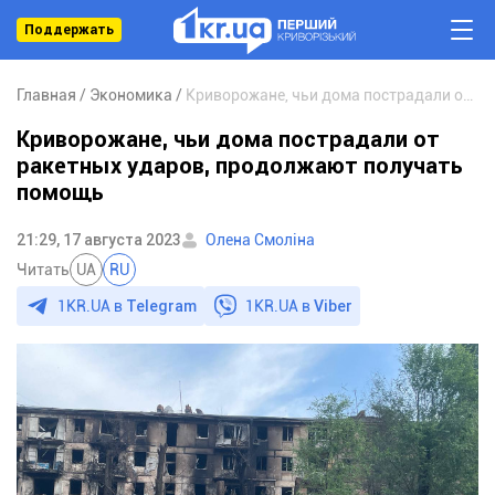
Поддержать
Главная
Экономика
Криворожане, чьи дома пострадали от ракетных ударов, продолжают получать помощь
Криворожане, чьи дома пострадали от
ракетных ударов, продолжают получать
помощь
21:29, 17 августа 2023
Олена Смоліна
Читать
UA
RU
1KR.UA в
Telegram
1KR.UA в
Viber