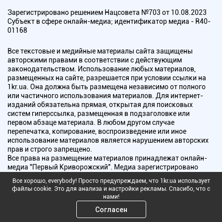
Зарегистрировано решением Нацсовета №703 от 10.08.2023
Субъект в сфере онлайн-медиа; идентификатор медиа - R40-
01168
Все текстовые и медийные материалы сайта защищены
авторскими правами в соответствии с действующим
законодательством. Использование любых материалов,
размещенных на сайте, разрешается при условии ссылки на
1kr.ua. Она должна быть размещена независимо от полного
или частичного использования материалов. Для интернет-
изданий обязательна прямая, открытая для поисковых
систем гиперссылка, размещенная в подзаголовке или
первом абзаце материала. В любом другом случае
перепечатка, копирование, воспроизведение или иное
использование материалов является нарушением авторских
прав и строго запрещено.
Все права на размещение материалов принадлежат онлайн-
медиа "Первый Криворожский". Медиа зарегистрировано
Национальным советом Украины по вопросам телевидения и
Все хорошо, everybody! Просто предупреждаем, что 1kr.ua использует
радиовещания.
файлы cookie. Это для анализа и настройки рекламы. Спасибо, что с
нами!
Copyright © 2010 - 2026 Все права защищены
Согласен