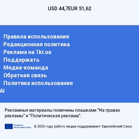
USD
44,7
EUR
51,62
Правила использования
Редакционная политика
Реклама на 1kr.ua
Поддержать
Медиа-команда
Обратная связь
Политика использования
АI
Рекламные материалы помечены плашками "На правах
рекламы" и "Политическая реклама".
В 2025 году работу медиа поддерживает Европейский Союз