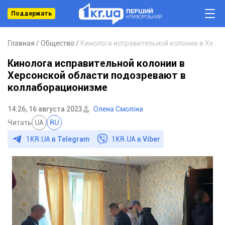
Поддержать
Главная
Общество
Кинолога исправительной колонии в Херсонской области подозревают в коллаборационизме
Кинолога исправительной колонии в
Херсонской области подозревают в
коллаборационизме
14:26, 16 августа 2023
Олена Смоліна
Читать
UA
RU
1KR.UA в
Telegram
1KR.UA в
Viber