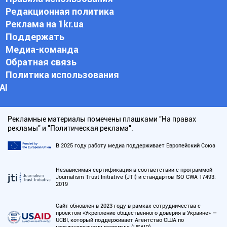
Редакционная политика
Реклама на 1kr.ua
Поддержать
Медиа-команда
Обратная связь
Политика использования
АI
Рекламные материалы помечены плашками "На правах
рекламы" и "Политическая реклама".
В 2025 году работу медиа поддерживает Европейский Союз
Независимая сертификация в соответствии с программой
Journalism Trust Initiative (JTI) и стандартов ISO CWA 17493:
2019
Сайт обновлен в 2023 году в рамках сотрудничества с
проектом «Укрепление общественного доверия в Украине» —
UCBI, который поддерживает Агентство США по