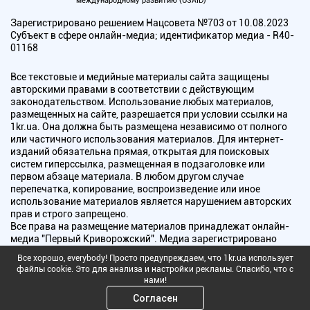
международному развитию (USAID)
Зарегистрировано решением Нацсовета №703 от 10.08.2023
Субъект в сфере онлайн-медиа; идентификатор медиа - R40-
01168
Все текстовые и медийные материалы сайта защищены
авторскими правами в соответствии с действующим
законодательством. Использование любых материалов,
размещенных на сайте, разрешается при условии ссылки на
1kr.ua. Она должна быть размещена независимо от полного
или частичного использования материалов. Для интернет-
изданий обязательна прямая, открытая для поисковых
систем гиперссылка, размещенная в подзаголовке или
первом абзаце материала. В любом другом случае
перепечатка, копирование, воспроизведение или иное
использование материалов является нарушением авторских
прав и строго запрещено.
Все права на размещение материалов принадлежат онлайн-
медиа "Первый Криворожский". Медиа зарегистрировано
Национальным советом Украины по вопросам телевидения и
Все хорошо, everybody! Просто предупреждаем, что 1kr.ua использует
радиовещания.
файлы cookie. Это для анализа и настройки рекламы. Спасибо, что с
нами!
Copyright © 2010 - 2026 Все права защищены
Согласен