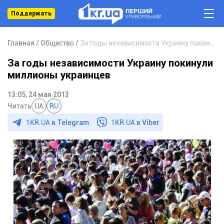
Поддержать
Главная
Общество
За годы независимости Украину покинули миллионы украинцев
За годы независимости Украину покинули
миллионы украинцев
13:05, 24 мая 2013
Читать
UA
RU
1KR.UA в
Telegram
1KR.UA в
Viber