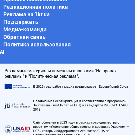
Редакционная политика
Реклама на 1kr.ua
Поддержать
Медиа-команда
Обратная связь
Политика использования
АI
Рекламные материалы помечены плашками "На правах
рекламы" и "Политическая реклама".
В 2025 году работу медиа поддерживает Европейский Союз
Независимая сертификация в соответствии с программой
Journalism Trust Initiative (JTI) и стандартов ISO CWA 17493:
2019
Сайт обновлен в 2023 году в рамках сотрудничества с
проектом «Укрепление общественного доверия в Украине» —
UCBI, который поддерживает Агентство США по