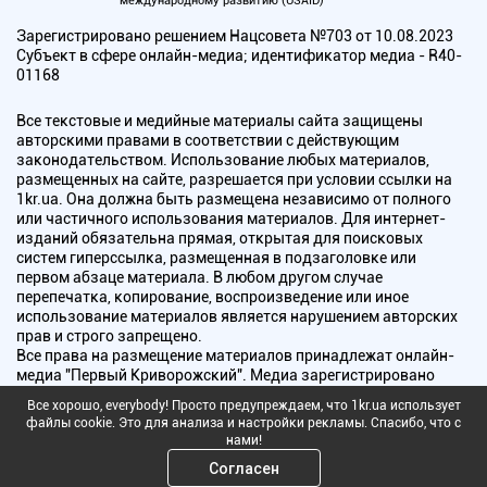
международному развитию (USAID)
Зарегистрировано решением Нацсовета №703 от 10.08.2023
Субъект в сфере онлайн-медиа; идентификатор медиа - R40-
01168
Все текстовые и медийные материалы сайта защищены
авторскими правами в соответствии с действующим
законодательством. Использование любых материалов,
размещенных на сайте, разрешается при условии ссылки на
1kr.ua. Она должна быть размещена независимо от полного
или частичного использования материалов. Для интернет-
изданий обязательна прямая, открытая для поисковых
систем гиперссылка, размещенная в подзаголовке или
первом абзаце материала. В любом другом случае
перепечатка, копирование, воспроизведение или иное
использование материалов является нарушением авторских
прав и строго запрещено.
Все права на размещение материалов принадлежат онлайн-
медиа "Первый Криворожский". Медиа зарегистрировано
Национальным советом Украины по вопросам телевидения и
Все хорошо, everybody! Просто предупреждаем, что 1kr.ua использует
радиовещания.
файлы cookie. Это для анализа и настройки рекламы. Спасибо, что с
нами!
Copyright © 2010 - 2026 Все права защищены
Согласен