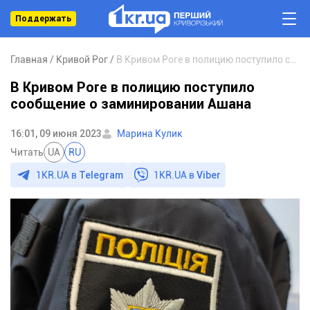
Поддержать
Главная
Кривой Рог
В Кривом Роге в полицию поступило сообщение о заминировании Ашана
В Кривом Роге в полицию поступило
сообщение о заминировании Ашана
16:01, 09 июня 2023
Марина Кулик
Читать
UA
RU
1KR.UA в
Telegram
1KR.UA в
Viber