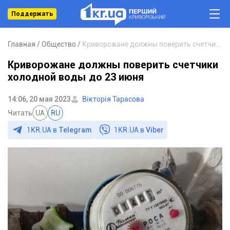
Поддержать
Главная
Общество
Криворожане должны поверить счетчики холодной воды до 23 июня
Криворожане должны поверить счетчики
холодной воды до 23 июня
14:06, 20 мая 2023
Вікторія Тарасова
Читать
UA
RU
1KR.UA в
Telegram
1KR.UA в
Viber