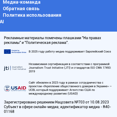
Медиа-команда
Обратная связь
Политика использования
АI
Рекламные материалы помечены плашками "На правах
рекламы" и "Политическая реклама".
В 2025 году работу медиа поддерживает Европейский Союз
Независимая сертификация в соответствии с программой
Journalism Trust Initiative (JTI) и стандартов ISO CWA 17493:
2019
Сайт обновлен в 2023 году в рамках сотрудничества с
проектом «Укрепление общественного доверия в Украине» —
UCBI, который поддерживает Агентство США по
международному развитию (USAID)
Зарегистрировано решением Нацсовета №703 от 10.08.2023
Субъект в сфере онлайн-медиа; идентификатор медиа - R40-
01168