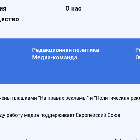
ия
О нас
ество
Редакционная политика
Р
Медиа-команда
О
ены плашками "На правах рекламы" и "Политическая рек
оду работу медиа поддерживает Европейский Союз