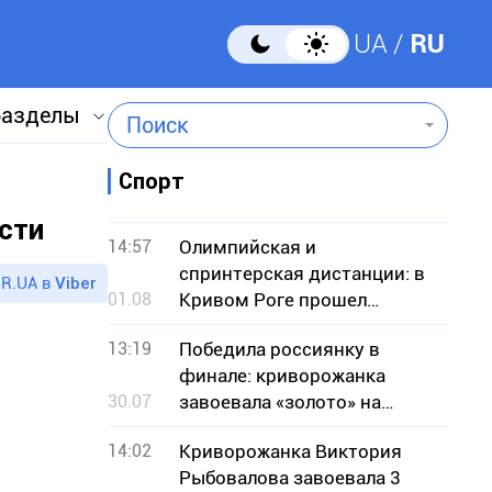
UA
RU
разделы
Поиск
Спорт
сти
14:57
Олимпийская и
спринтерская дистанции: в
R.UA в
Viber
01.08
Кривом Роге прошел
чемпионат по кроссовому
13:19
Победила россиянку в
триатлону
финале: криворожанка
30.07
завоевала «золото» на
чемпионате Европы по
14:02
Криворожанка Виктория
борьбе
Рыбовалова завоевала 3