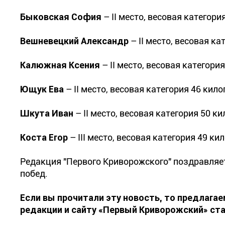
Быковская София
– ІІ место, весовая категори
Вешневецкий Александр
– ІІ место, весовая ка
Калюжная Ксения
– ІІ место, весовая категори
Ющук Ева
– ІІ место, весовая категория 46 кил
Шкута Иван
– ІІ место, весовая категория 50 к
Коста Егор
– ІІІ место, весовая категория 49 ки
Редакция "Первого Криворожского" поздравляет
побед.
Если вы прочитали эту новость, то предлага
редакции и сайту «Первый Криворожский» ста