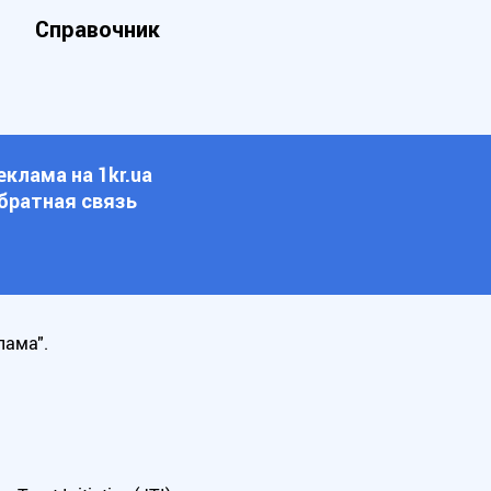
Справочник
еклама на 1kr.ua
братная связь
лама".