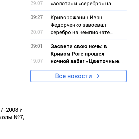
29.07
«золота» и «серебро» на
чемпионате мира по
09:27
Криворожанин Иван
стрельбе
Федорченко завоевал
20.07
серебро на чемпионате
мира по бодибилдингу
09:01
Засвети свою ночь: в
Кривом Роге прошел
19.07
ночной забег «Цветочные
часы»
Все новости
7-2008 и
школы №7,