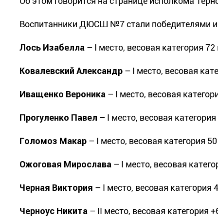
Об этом говорится на странице исполкома Терно
Воспитанники ДЮСШ №7 стали победителями и
Лось Изабелла
– I место, весовая категория 72
Ковалевский Александр
– I место, весовая кат
Иващенко Вероника
– I место, весовая категор
Прогуленко Павел
– I место, весовая категория
Голомоз Макар
– I место, весовая категория 5
Ожоговая Мирослава
– I место, весовая катег
Черная Виктория
– I место, весовая категория 
Черноус Никита
– ІІ место, весовая категория 