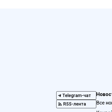
Новос
Telegram-чат
Все но
RSS-лента