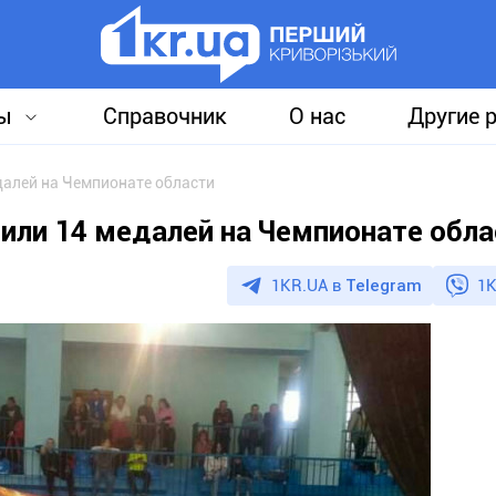
ы
Справочник
О нас
Другие 
далей на Чемпионате области
или 14 медалей на Чемпионате обла
1KR.UA в
Telegram
1K