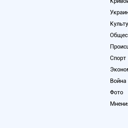
Кривой
Украи
Культ
Общес
Проис
Спорт
Эконо
Война 
Фото
Мнени