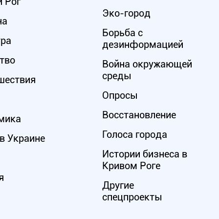
 Рог
Эко-город
на
Борьба с
ура
дезинформацией
тво
Война окружающей
среды
шествия
Опросы
Восстановление
мика
Голоса города
в Украине
Истории бизнеса в
Кривом Роге
я
Другие
спецпроекты