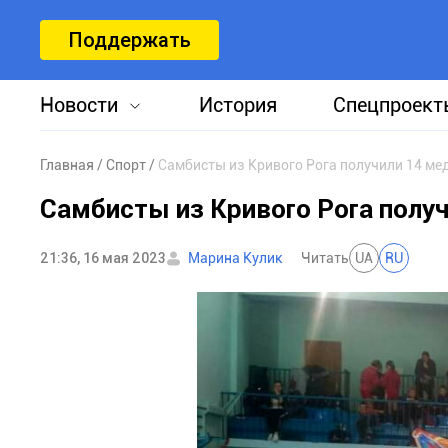
Поддержать
Новости
История
Спецпроект
Главная
Спорт
Самбисты из Кривого Рога получили 14 ме
Самбисты из Кривого Рога получ
21:36, 16 мая 2023
Марина Кулик
Читать
UA
RU